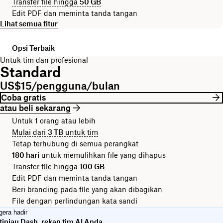
Transfer file hingga
50 GB
Edit PDF dan meminta tanda tangan
Lihat semua fitur
Opsi Terbaik
Untuk tim dan profesional
Standard
US$15/pengguna/bulan
Coba gratis
atau beli sekarang
Untuk 1 orang atau lebih
Mulai dari
3 TB
untuk tim
Tetap terhubung di semua perangkat
180 hari
untuk memulihkan file yang dihapus
Transfer file hingga
100 GB
Edit PDF dan meminta tanda tangan
Beri branding pada file yang akan dibagikan
File dengan perlindungan kata sandi
gera hadir
tinjau Dash, rekan tim AI Anda