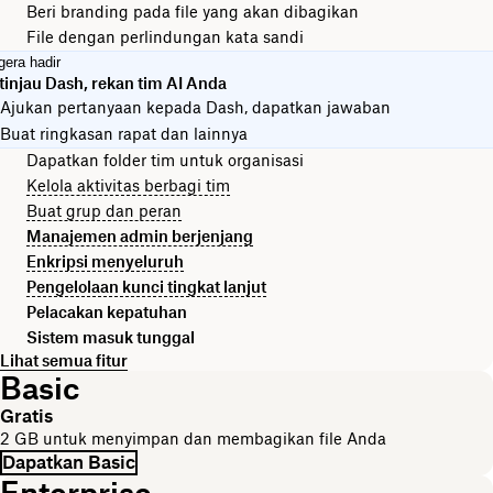
Beri branding pada file yang akan dibagikan
File dengan perlindungan kata sandi
gera hadir
tinjau Dash, rekan tim AI Anda
Ajukan pertanyaan kepada Dash, dapatkan jawaban
Buat ringkasan rapat dan lainnya
Dapatkan folder tim untuk organisasi
Kelola aktivitas berbagi tim
Buat grup dan peran
Manajemen admin berjenjang
Enkripsi menyeluruh
Pengelolaan kunci tingkat lanjut
Pelacakan kepatuhan
Sistem masuk tunggal
Lihat semua fitur
Basic
Gratis
2 GB untuk menyimpan dan membagikan file Anda
Dapatkan Basic
Enterprise