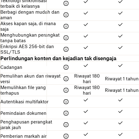
Teknologi sinkronisasi
a
e
u
terbaik di kelasnya
k
n
k
Berbagi dengan mudah dan
e
a
m
aman
t
g
e
Akses kapan saja, di mana
i
m
saja
h
u
Menghubungkan perangkat
a
l
tanpa batas
n
a
Enkripsi AES 256-bit dan
i
SSL/TLS
Perlindungan konten dan kejadian tak disengaja
Cadangan
Pemulihan akun dan riwayat
Riwayat 180
Riwayat 1 tahun
versi
hari
Memulihkan file yang
Riwayat 180
Riwayat 1 tahun
terhapus
hari
Autentikasi multifaktor
Pemindaian dokumen
Penghapusan perangkat
jarak jauh
Pemberian markah air