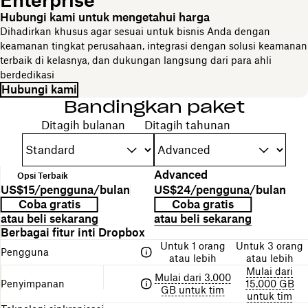
Hubungi kami untuk mengetahui harga
Dihadirkan khusus agar sesuai untuk bisnis Anda dengan
keamanan tingkat perusahaan, integrasi dengan solusi keamanan
terbaik di kelasnya, dan dukungan langsung dari para ahli
berdedikasi
Hubungi kami
Bandingkan paket
Pilih periode tagihan Anda
Ditagih bulanan
Ditagih tahunan
N
Standard
Advanced
Opsi Terbaik
a
D
H
US$15/pengguna/bulan
US$24/pengguna/bulan
m
e
a
S
T
Coba gratis
Coba gratis
a
s
r
t
a
atau beli sekarang
atau beli sekarang
p
k
g
r
u
Tabel
Berbagai fitur inti Dropbox
a
r
a
u
t
berisi
k
Untuk 1 orang
Untuk 3 orang
i
k
a
Pengguna
perbandingan
e
atau lebih
atau lebih
p
t
n
berbagai
t
Mulai dari
s
u
u
Mulai dari 3.000
paket
Penyimpanan
15.000 GB
i
r
n
GB untuk tim
Dropbox
untuk tim
p
p
t