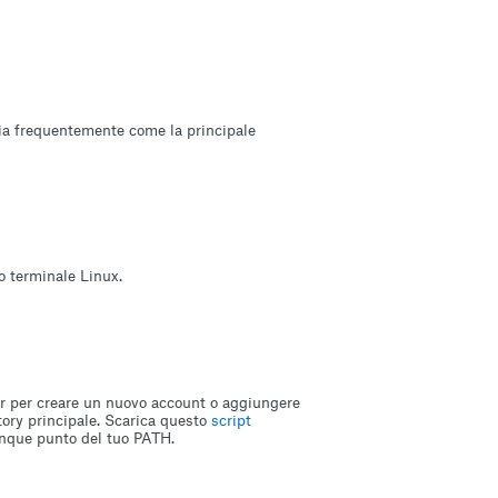
ia frequentemente come la principale
o terminale Linux.
ser per creare un nuovo account o aggiungere
ctory principale. Scarica questo
script
lunque punto del tuo PATH.