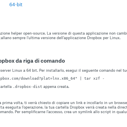
64-bit
cazione helper open-source. La versione di questa applicazione non camb
allano sempre l'ultima versione dell'applicazione Dropbox per Linux.
ropbox da riga di comando
server Linux a 64 bit. Per installarlo, esegui il seguente comando nel tu
opbox.com/download?plat=lnx.x86_64" | tar xzf -
cartella
appena creata.
.dropbox-dist
 prima volta, ti verrà chiesto di copiare un link e incollarlo in un brow
lta eseguita l'operazione, la tua cartella Dropbox verrà creata nella dire
omando. Per semplificarne l'accesso, crea un symlink allo script in qua