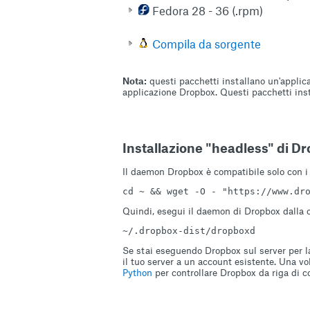
Fedora 28 - 36 (.rpm)
Compila da sorgente
Nota:
questi pacchetti installano un'appli
applicazione Dropbox. Questi pacchetti inst
Installazione "headless" di D
Il daemon Dropbox è compatibile solo con i 
cd ~ && wget -O - "https://www.dr
Quindi, esegui il daemon di Dropbox dalla 
~/.dropbox-dist/dropboxd
Se stai eseguendo Dropbox sul server per la
il tuo server a un account esistente. Una vo
Python
per controllare Dropbox da riga di c