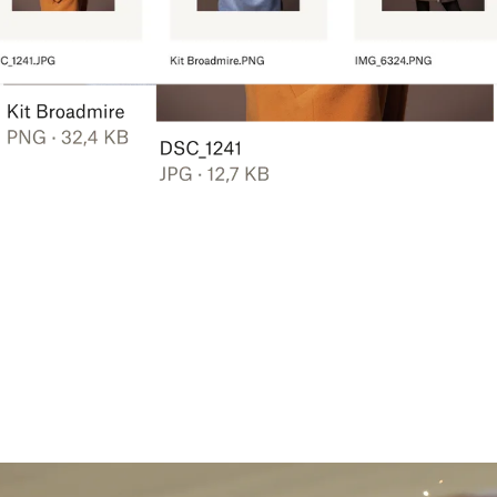
Saiba mais
Experimente o Dropbox gratuitamente