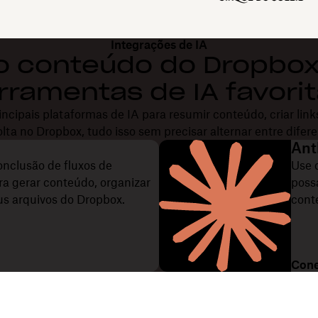
Integrações de IA
 o conteúdo do Dropbox
rramentas de IA favori
ncipais plataformas de IA para resumir conteúdo, criar link
olta no Dropbox, tudo isso sem precisar alternar entre difer
Ant
onclusão de fluxos de
Use 
ra gerar conteúdo, organizar
poss
us arquivos do Dropbox.
cont
Cone