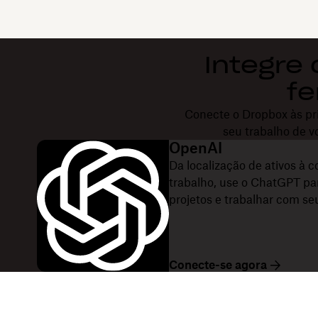
Integre
fe
Conecte o Dropbox às pri
seu trabalho de v
OpenAI
Da localização de ativos à c
trabalho, use o ChatGPT pa
projetos e trabalhar com se
Conecte-se agora