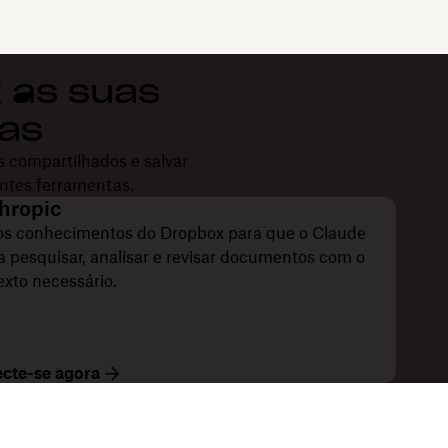
 às suas
tas
s compartilhados e salvar
entes ferramentas.
hropic
os conhecimentos do Dropbox para que o Claude
a pesquisar, analisar e revisar documentos com o
exto necessário.
cte-se agora