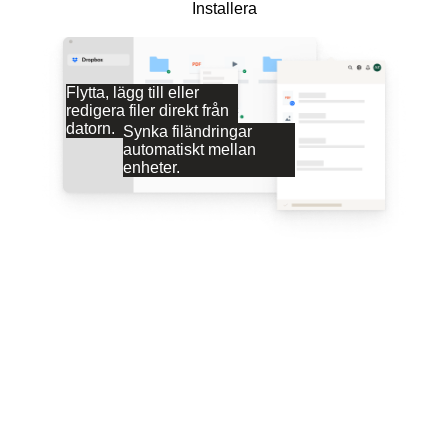
Installera
Flytta, lägg till eller
redigera filer direkt från
datorn.
Synka filändringar
automatiskt mellan
enheter.