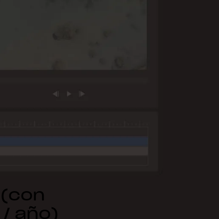
 (con
 / año)