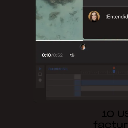
10 U
factur