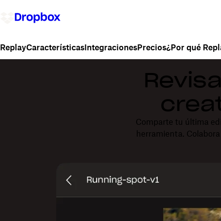
Características
Integraciones
Precios
¿Por qué Repl
Replay
Revisa
crea
Comparte tu última edi
herramienta. Colabora 