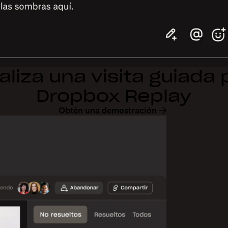
aliza una visita guiada 
Dropbox Replay
Obtén una demostración