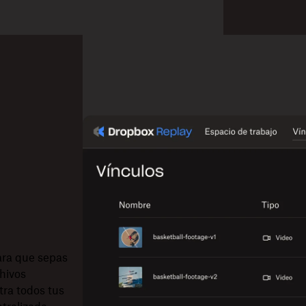
ara que sepas
chivos
ra todos tus