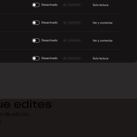
ue edites
ón de edición.
s