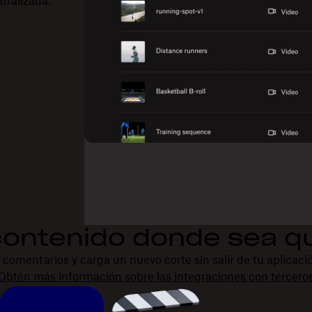
ntralizada.
contenido donde sea q
 comentarios y carga un nuevo corte sin salir de tu aplicaci
Obtén más información sobre las integraciones con tercero