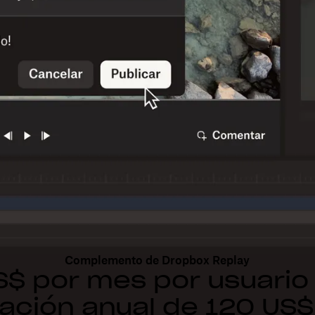
Complemento de Dropbox Replay
S$ por mes por usuario
ación anual de 120 US$