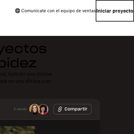
Iniciar proyecto
Comunícate con el equipo de ventas
oyectos
pidez
inal, todo en una misma
sté en una oficina o en