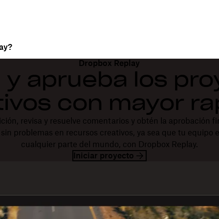
ay?
Dropbox Replay
 y aprueba los pr
tivos con mayor ra
ción, revisa y resuelve comentarios y obtén la aprobación f
sin problemas en recursos creativos, ya sea que tu equipo e
cualquier parte del mundo, con Dropbox Replay.
Iniciar proyecto