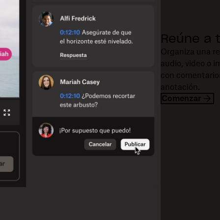
Reúne a 
Organiza una rev
audio, video o 
con comentarios
anotación.
Comenzar