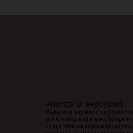
Prioriza la seguridad
Replay está respaldado por Dropbox p
que tu trabajo está a salvo. Protege ar
compartidos con contraseña y administ