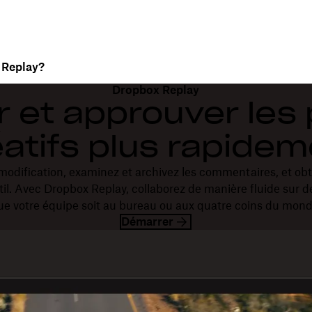
 Replay?
Dropbox Replay
r et approuver les 
atifs plus rapide
modification, examinez et archivez les commentaires, et obt
il. Avec Dropbox Replay, collaborez de manière fluide sur d
ue votre équipe soit au bureau ou aux quatre coins du mond
Démarrer