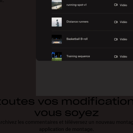
it.
toutes vos modificatio
vous soyez
 archivez les commentaires et téléversez un nouveau montag
application de montage.