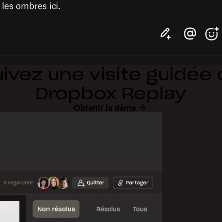
ivez une visite guidée
Dropbox Replay
Obtenir la démo