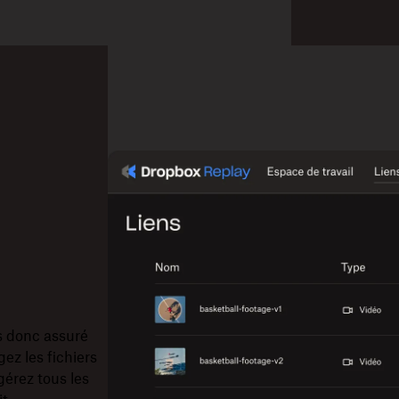
s donc assuré
gez les fichiers
gérez tous les