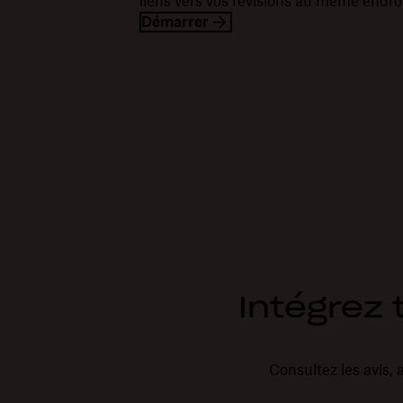
liens vers vos révisions au même endro
Démarrer
Intégrez 
Consultez les avis,