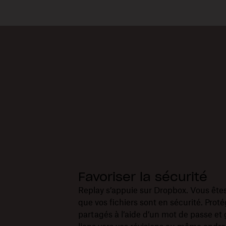
Favoriser la sécurité
Replay s’appuie sur Dropbox. Vous ête
que vos fichiers sont en sécurité. Proté
partagés à l’aide d’un mot de passe et 