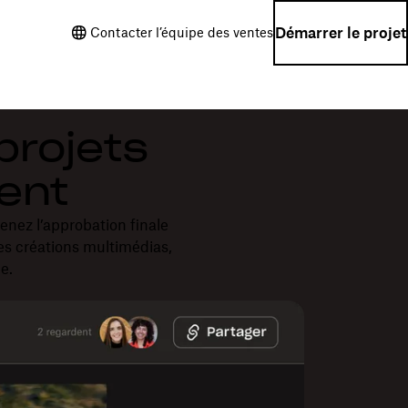
Démarrer le projet
Contacter l’équipe des ventes
projets
ment
enez l’approbation finale
es créations multimédias,
e.