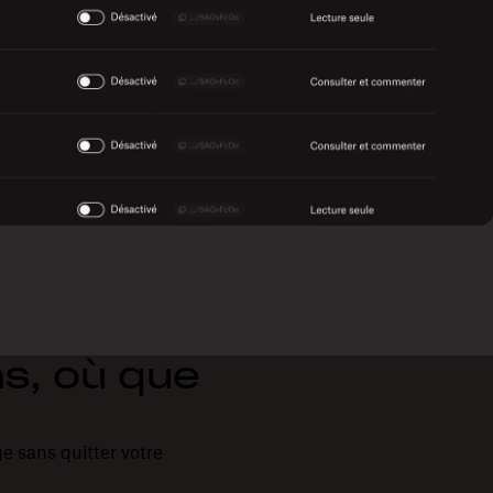
ns, où que
e sans quitter votre