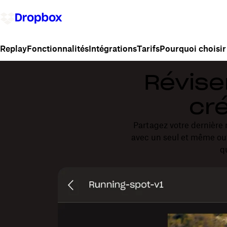
Fonctionnalités
Intégrations
Tarifs
Pourquoi choisir
Replay
Révise
cré
Partagez votre dernière 
avec un seul et même out
q