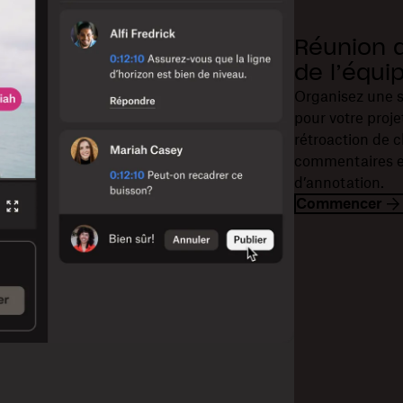
Réunion 
de l’équi
Organisez une se
pour votre proje
rétroaction de 
commentaires en
d’annotation.
Commencer