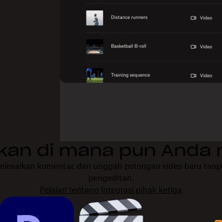
ikan di mana pun Anda
selesaikan komentar, dan unggah potongan video baru tanpa 
pengeditan.
Pelajari tentang integrasi pihak ketiga