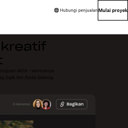
Mulai proyek
Hubungi penjualan
kreatif
t
ersetujuan akhir—semuanya
ay, baik tim Anda bekerja