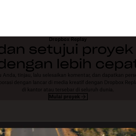
Dropbox Replay
 dan setujui proyek 
dengan lebih cepa
ru Anda, tinjau, lalu selesaikan komentar, dan dapatkan p
borasi dengan lancar di media kreatif dengan Dropbox Repl
di kantor atau tersebar di seluruh dunia.
Mulai proyek