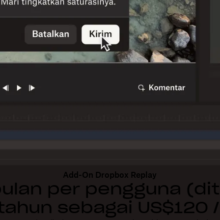
Add-On Dropbox Replay
ulan per pengguna (di
 tahun sebagai US$120 /