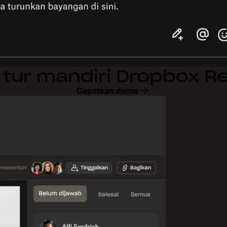
i tur mandiri Dropbox R
Dapatkan demo