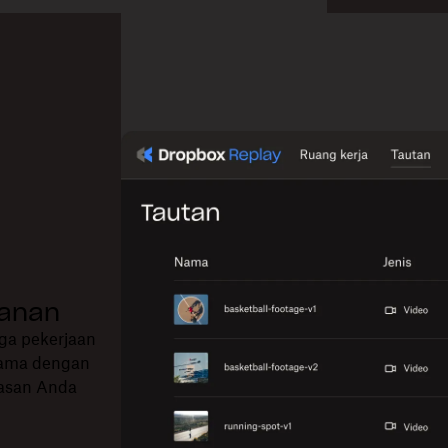
manan
ga pekerjaan
rsama dengan
lasan Anda