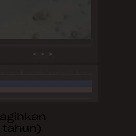
tagihkan
 tahun)