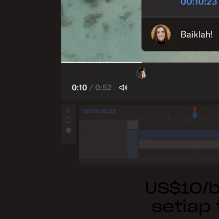
US$10/b
setiap