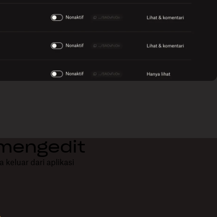
 mengedit
keluar dari aplikasi