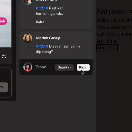
Satukan 
Gelar ulasan vi
video, atau ga
balik semua or
real-time.
Mulai