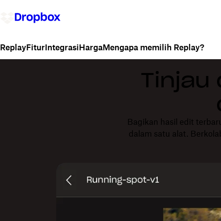
Fitur
Integrasi
Harga
Mengapa memilih Replay?
Replay
Tinjau
Bagikan hasil edit terba
dalam satu alat. Berkola