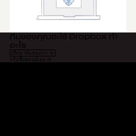
ทีมของคุณจะใช้ Dropbox ทำ
อะไร
ปรึกษาทีมของเรา
หรือซื้อตอนนี้เลย
Dropbox
ผลิตภัณฑ์
แอปเดสก์ท็อป
Plus
แอปสำหรับอุปกรณ์เคลื่อนที่
Professional
การผสานการทำงาน
Business
คุณสมบัติ
Enterprise
โซลูชัน
Dash
การรักษาความปลอดภัย
DocSend
การเข้าถึงก่อนใคร
Dropbox Sign
แม่แบบ
Reclaim.ai
เครื่องมือฟรี
แผนบริการ
การอัพเดทผลิตภัณฑ์