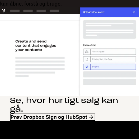
kan åbne, forstå og bruge.
Se, hvor hurtigt salg kan
gå.
Prøv Dropbox Sign og HubSpot
Dropbox
Produkter
Til computeren
Plus
Mobilapp
Professional