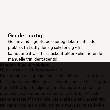
Gør det hurtigt.
Genanvendelige skabeloner og dokumenter, der
praktisk talt udfylder sig selv for dig - fra
kampagneaftaler til salgskontrakter - eliminerer de
manuelle trin, der tager tid.
Dropbox Sign til HubSpot
Gør proces til fremskridt.
Du kan tage en kuglepen og skrive det ned, eller du kan
helt fjerne manuelle opgaver, hvor der kan ske fejl. Dropbox
Sign til HubSpot hjælper dig med at oprette, sende og
underskrive dokumenter - direkte fra HubSpot - så du
sparer masser af tid for alle, der skal have en underskrift.
Du kan endda spore dokumenters status for at se, hvilke