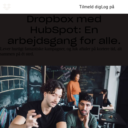
Tilmeld dig
Log på
Dropbox med
HubSpot: Én
arbejdsgang for alle.
Lever hurtigt fantastiske kampagner, og luk aftaler på kortere tid, alt
sammen på ét sted.