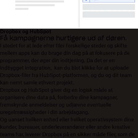
Dropbox og HubSpot
Få kampagnerne hurtigere ud af døren.
I stedet for at lede efter filer forskellige steder og skifte
mellem apps kan du bruge din dag på at fokusere på de
programmer, der øger din indtjening. Da det er en
indbygget integration, kan du blot klikke for at uploade
Dropbox-filer fra HubSpot-platformen, og du og dit team
kan nemt samle ethvert projekt.
Dropbox og HubSpot giver dig en logisk måde at
organisere dine data på, forbedre dine kampagner,
fremskynde anmeldelser og udjævne eventuelle
uregelmæssigheder i din arbejdsgang.
Og uanset hvilken enhed eller hvilket operativsystem dine
kunder, bureauer, underleverandører eller andre kreative
teams har, leverer Dropbox på en sikker måde filer, som de