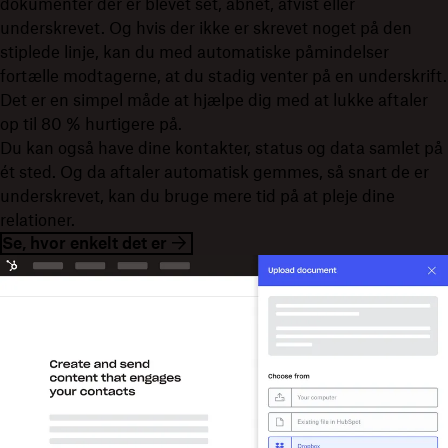
dokumenter der er blevet set, åbnet, afvist eller
underskrevet. Og hvis der ikke er skrevet noget på den
stiplede linje, kan du med automatiske påmindelser
fortælle modtagerne, at du stadig venter på en underskrift.
Det er en simpel måde at hjælpe dig med at lukke aftaler
op til 80 % hurtigere på.
Du kan også have dine kontakter, status og data samlet på
ét sted. Og da aftaler automatisk gemmes, så snart de er
underskrevet, kan du bruge mere tid på at pleje dine
relationer.
Se, hvor enkelt det er