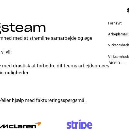
lgsteam
somhed med at strømline samarbejde og øge
i vil:
 med drastisk at forbedre dit teams arbejdsproces
prismuligheder
g/eller hjælp med faktureringsspørgsmål.