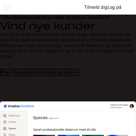
Tilmeld dig
Log på
Tilbudsadministration med Dropbox DocSend
Vind nye kunder
Gør din kontakt med potentielle kunder skarp, beskyt dit arbejde, og
find ud af, hvad kundeemner er interesserede i. DocSend kombinerer
fildeling med mere organisering, avancerede tilladelser og detaljerede
analyser, så du er bedre beskyttet, og du får hjælp til hurtigere at lukke
aftaler.
Prøv Dropbox DocSend gratis