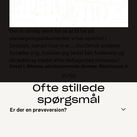
“Det er utrolig nemt for os at få fat på
planlægningsdokumenter, vi har oprettet i
Dropbox, uanset hvor vi er … DocSends analyser
fortæller mig, hvordan jeg bedst kan forberede og
skræddersy møder efter deltagernes interesser.”
David J. Whelan, administrerende direktør, BioscienceLA
01/02
Ofte stillede
spørgsmål
Er der en prøveversion?