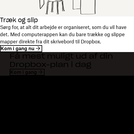
Træk og slip
Sørg for, at alt dit arbejde er organiseret, som du vil have
det. Med computerappen kan du bare trække og slippe
mapper direkte fra dit skrivebord til Dropbox.
Kom i gang nu
Få mest muligt ud af din
Dropbox-plan i dag
Kom i gang
Dropbox
Produkter
Til computeren
Plus
Mobilapp
Professional
Integrationer
Business
Funktioner
Enterprise
Løsninger
Dash
Sikkerhed
DocSend
Tidlig adgang
Dropbox Sign
Skabeloner
Reclaim.ai