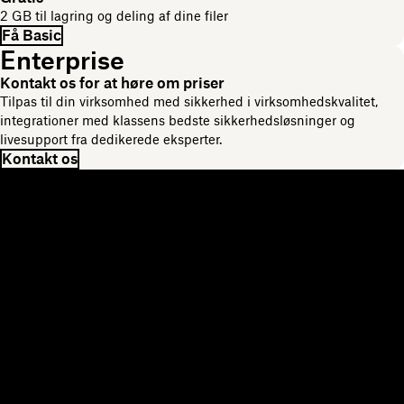
2 GB til lagring og deling af dine filer
Få Basic
Enterprise
Kontakt os for at høre om priser
Tilpas til din virksomhed med sikkerhed i virksomhedskvalitet,
integrationer med klassens bedste sikkerhedsløsninger og
livesupport fra dedikerede eksperter.
Kontakt os
Dropbox
Produkter
Til computeren
Plus
Mobilapp
Professional
Integrationer
Business
Funktioner
Enterprise
Løsninger
Dash
Sikkerhed
DocSend
Tidlig adgang
Dropbox Sign
Skabeloner
Reclaim.ai
Gratis værktøjer
Planer
Produktopdateringer
Funktioner
Support