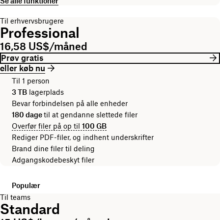
Se alle funktioner
Til erhvervsbrugere
Professional
16,58 US$/måned
Prøv gratis
eller køb nu
Til 1 person
3 TB
lagerplads
Bevar forbindelsen på alle enheder
180 dage
til at gendanne slettede filer
Overfør filer på op til
100 GB
Rediger PDF-filer, og indhent underskrifter
Brand dine filer til deling
Adgangskodebeskyt filer
Populær
Til teams
Standard