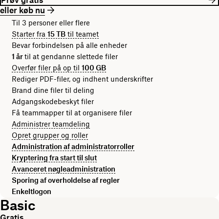
eller køb nu
Til 3 personer eller flere
Starter fra
15 TB
til teamet
Bevar forbindelsen på alle enheder
1 år
til at gendanne slettede filer
Overfør filer på op til
100 GB
Rediger PDF-filer, og indhent underskrifter
Brand dine filer til deling
Adgangskodebeskyt filer
Få teammapper til at organisere filer
Administrer teamdeling
Opret grupper og roller
Administration af administratorroller
Kryptering fra start til slut
Avanceret nøgleadministration
Sporing af overholdelse af regler
Enkeltlogon
Basic
Gratis