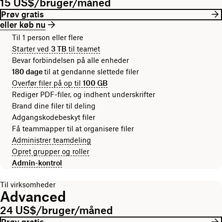
15 US$/bruger/måned
Prøv gratis
eller køb nu
Til 1 person eller flere
Starter ved
3 TB
til teamet
Bevar forbindelsen på alle enheder
180 dage
til at gendanne slettede filer
Overfør filer på op til
100 GB
Rediger PDF-filer, og indhent underskrifter
Brand dine filer til deling
Adgangskodebeskyt filer
Få teammapper til at organisere filer
Administrer teamdeling
Opret grupper og roller
Admin-kontrol
Til virksomheder
Advanced
24 US$/bruger/måned
Prøv gratis