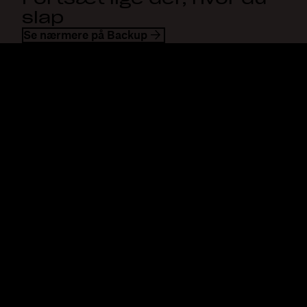
slap
Se nærmere på Backup
Dropbox
Produkter
Til computeren
Plus
Mobilapp
Professional
Integrationer
Business
Funktioner
Enterprise
Løsninger
Dash
Sikkerhed
DocSend
Tidlig adgang
Dropbox Sign
Skabeloner
Reclaim.ai
Gratis værktøjer
Planer
Produktopdateringer
Funktioner
Support
Send store filer
Hjælpecenter
Send lange videoer
Kontakt os
Cloudlagring af fotos
Persondata og vilkår
Sikker filoverførsel
Cookiepolitik
Cloudbaseret backup
Cookie- og CCPA-