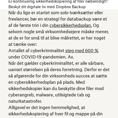
Er kontinuerlig sikkerhedskopiering af filer nødvendigt?
Beskyt dit digitale liv med Dropbox Backup
Når du lige er startet som solo-iværksætter eller
freelancer, bør en strategi for databackup være et
af de første trin i din
cybersikkerhedsplan.
Og
selvom nogle små virksomhedsejere måske mener,
at de er for små til at blive målrettet, er her noget
at tænke over:
Antallet af cyberkriminalitet
steg med 600 %
under COVID-19-pandemien. Av.
Når det gælder cyberkriminalitet, er alle sårbare,
uanset størrelsen på deres forretning. Derfor er det
så afgørende for din virksomheds succes at sætte
en cybersikkerhedsplan på plads. Med
sikkerhedskopier kan du beskytte dine filer mod
cyberangreb, malware, utilsigtede tab og
naturkatastrofer.
Alligevel er det ingen hemmelighed, at
sikkerhedskopiering af hver fil og mappe på din