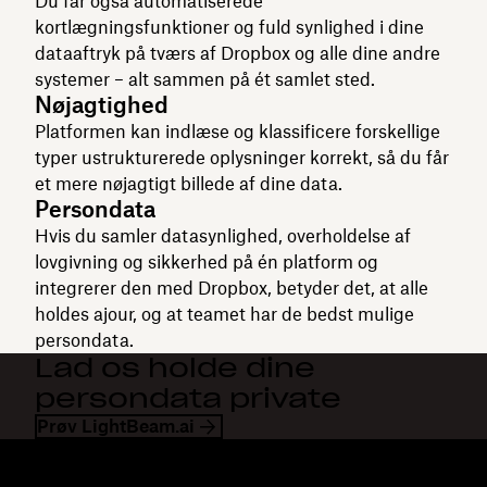
Du får også automatiserede
kortlægningsfunktioner og fuld synlighed i dine
dataaftryk på tværs af Dropbox og alle dine andre
systemer – alt sammen på ét samlet sted.
Nøjagtighed
Platformen kan indlæse og klassificere forskellige
typer ustrukturerede oplysninger korrekt, så du får
et mere nøjagtigt billede af dine data.
Persondata
Hvis du samler datasynlighed, overholdelse af
lovgivning og sikkerhed på én platform og
integrerer den med Dropbox, betyder det, at alle
holdes ajour, og at teamet har de bedst mulige
persondata.
Lad os holde dine
persondata private
Prøv LightBeam.ai
Dropbox
Produkter
Til computeren
Plus