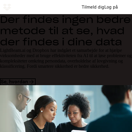
Tilmeld dig
Log på
Der findes ingen bedre
metode til at se, hvad
der findes i dine data
LightBeam.ai og Dropbox har indgået et samarbejde for at hjælpe
virksomheder med at bruge effektiviteten fra AI til at løse problemer og
kompleksiteter omkring persondata, overholdelse af lovgivning og
klassificering. Fordi smartere sikkerhed er bedre sikkerhed.
Se, hvordan