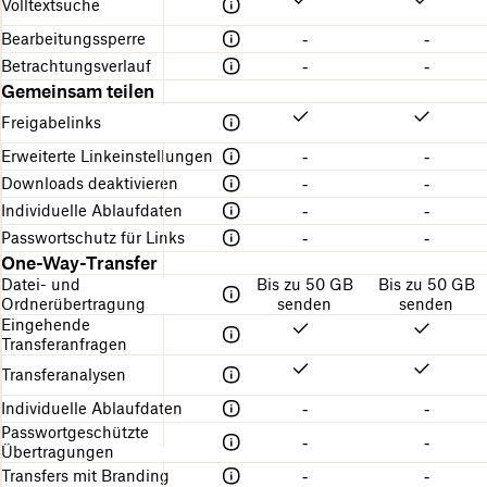
Volltextsuche
Bearbeitungssperre
-
-
Betrachtungsverlauf
-
-
Gemeinsam teilen
Freigabelinks
Erweiterte Linkeinstellungen
-
-
Downloads deaktivieren
-
-
Individuelle Ablaufdaten
-
-
Passwortschutz für Links
-
-
One-Way-Transfer
Datei- und
Bis zu 50 GB
Bis zu 50 GB
Ordnerübertragung
senden
senden
Eingehende
Transferanfragen
Transferanalysen
Individuelle Ablaufdaten
-
-
Passwortgeschützte
-
-
Übertragungen
Transfers mit Branding
-
-