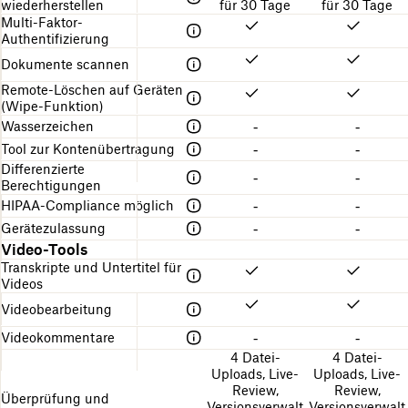
wiederherstellen
für 30 Tage
für 30 Tage
Multi-Faktor-
Authentifizierung
Dokumente scannen
Remote-Löschen auf Geräten
(Wipe-Funktion)
Wasserzeichen
-
-
Tool zur Kontenübertragung
-
-
Differenzierte
-
-
Berechtigungen
HIPAA-Compliance möglich
-
-
Gerätezulassung
-
-
Video-Tools
Transkripte und Untertitel für
Videos
Videobearbeitung
Videokommentare
-
-
4 Datei-
4 Datei-
Uploads, Live-
Uploads, Live-
Review,
Review,
Überprüfung und
Versionsverwalt
Versionsverwalt