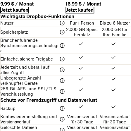
a
B
P
9,99 $ / Monat
16,99 $ / Monat
m
e
r
A
L
Jetzt kaufen
Jetzt kaufen
e
s
e
b
i
Mit
Wichtigste Dropbox-Funktionen
d
c
i
r
n
dieser
e
Nutzer
Für 1 Person
Bis zu 6 Nutzer
h
s
e
k
Tabelle
s
r
2.000 GB Speic
2.000 GB für
c
z
können
Speicherplatz
A
e
herplatz
Ihre Familie
h
u
Sie
b
i
Branchenführende
n
d
die
o
b
Synchronisierungstechnologi
u
e
Dropbox-
s
u
e
n
n
Abos
n
g
e
vergleichen
Einfache, sichere Freigabe
g
s
r
d
z
s
Jederzeit und überall auf
e
y
t
alles Zugriff
s
k
e
Unbegrenzte Anzahl
A
l
n
verknüpfter Geräte
b
u
S
256-Bit-AES- und SSL/TLS-
o
s
c
Verschlüsselung
s
h
Schutz vor Fremdzugriff und Datenverlust
r
Backup
i
t
Kontowiederherstellung und
Versionsverlauf
Versionsverlauf
t
Versionsverlauf
für 30 Tage
für 30 Tage
e
Gelöschte Dateien
Versionsverlauf
Versionsverlauf
n