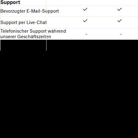
Support
Bevorzugter E-Mail-Support
Support per Live-Chat
Telefonischer Support während
-
-
unserer Geschäftszeiten
Dropbox
Produkte
Desktop-App
Plus
Mobile App
Professional
Integrationen
Business
Features
Enterprise
Lösungen
Dash
Sicherheit
DocSend
Vorabzugriff
Dropbox Sign
Vorlagen
Reclaim.ai
Kostenlose Tools
Abos
Produkt-Updates
Features
Support
Senden von großen Dateien
Hilfecenter
Lange Videos senden
Kontakt