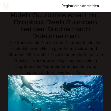
Registrieren
Anmelden
Huish Outdoors spart mit
Dropbox Dash Stunden
bei der Suche nach
Dokumenten
Die Suche nach Dateien und Dokumenten in den
zahlreichen von Huish genutzten Tools dauerte
Stunden. Mit Dropbox Dash können die Teams von
Huish alle verknüpften Apps nach einzelnen
Begriffen oder Nummern durchsuchen und
sparen dadurch wertvolle Zeit.