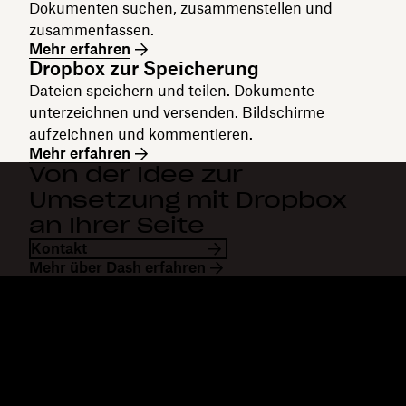
Dokumenten suchen, zusammenstellen und
zusammenfassen.
Mehr erfahren
Dropbox zur Speicherung
Dateien speichern und teilen. Dokumente
unterzeichnen und versenden. Bildschirme
aufzeichnen und kommentieren.
Mehr erfahren
Von der Idee zur
Umsetzung mit Dropbox
an Ihrer Seite
Kontakt
Mehr über Dash erfahren
Dropbox
Produkte
Desktop-App
Plus
Mobile App
Professional
Integrationen
Business
Features
Enterprise
Lösungen
Dash