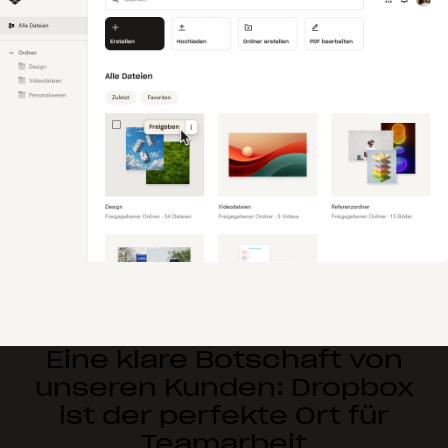
Eine klare Botschaft von
unseren Kunden: Dropbox
ist der perfekte Ort für
Teamarbeit