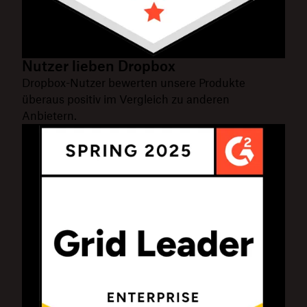
Nutzer lieben Dropbox
Dropbox-Nutzer bewerten unsere Produkte
überaus positiv im Vergleich zu anderen
Anbietern.