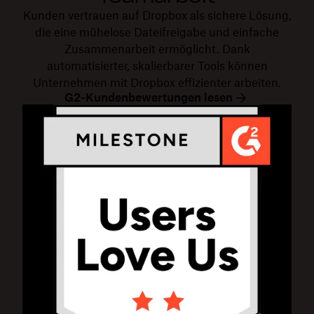
Kunden vertrauen auf Dropbox als sichere Lösung,
die eine mühelose Dateifreigabe und einfache
Zusammenarbeit ermöglicht. Dank
automatisierter, skalierbarer Tools können
Unternehmen mit Dropbox effizienter arbeiten.
G2-Kundenbewertungen lesen