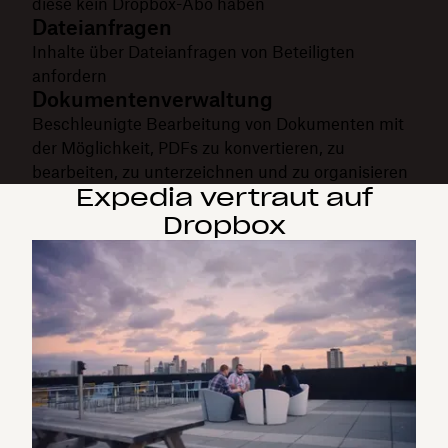
diese kein Dropbox-Abo haben
Dateianfragen
Inhalte über Dateianfragen von Beteiligten
anfordern
Dokumentenverwaltung
Beschleunigte Bearbeitung von Dokumenten mit
der Möglichkeit, PDFs zu konvertieren, zu
bearbeiten, zu unterzeichnen und zu organisieren
Expedia vertraut auf
Dropbox