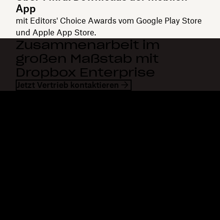
App
mit Editors' Choice Awards vom Google Play Store
und Apple App Store.
Zusammenarbeit im
großen Maßstab mit
Dropbox Enterprise
Jetzt Vertrieb kontaktieren
Dropbox
Produkte
Desktop-App
Plus
Mobile App
Professional
Integrationen
Business
Features
Enterprise
Lösungen
Dash
Sicherheit
DocSend
Vorabzugriff
Dropbox Sign
Vorlagen
Reclaim.ai
Kostenlose Tools
Abos
Produkt-Updates
Features
Support