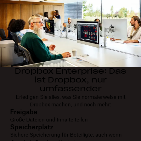
Dropbox Enterprise: Das
ist Dropbox, nur
umfassender
Erledigen Sie alles, was Sie normalerweise mit
Dropbox machen, und noch mehr:
Freigabe
Große Dateien und Inhalte teilen
Speicherplatz
Sichere Speicherung für Beteiligte, auch wenn