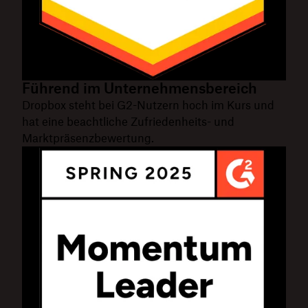
Führend im Unternehmensbereich
Dropbox steht bei G2-Nutzern hoch im Kurs und
hat eine beachtliche Zufriedenheits- und
Marktpräsenzbewertung.