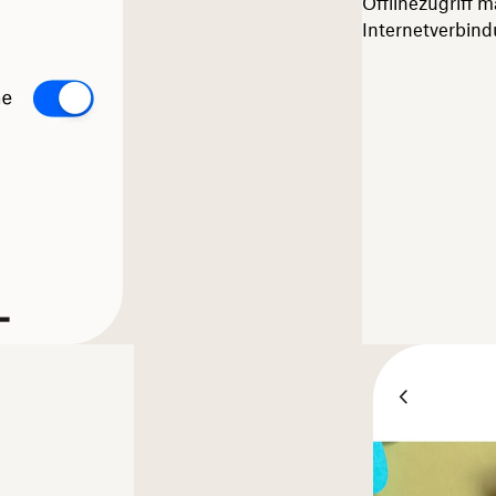
Offlinezugriff 
Internetverbin