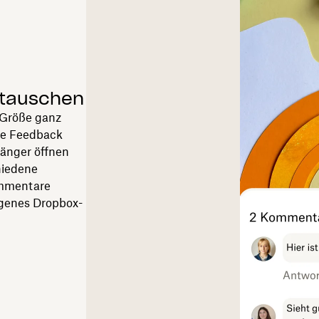
stauschen
 Größe ganz
te Feedback
änger öffnen
hiedene
ommentare
igenes Dropbox-