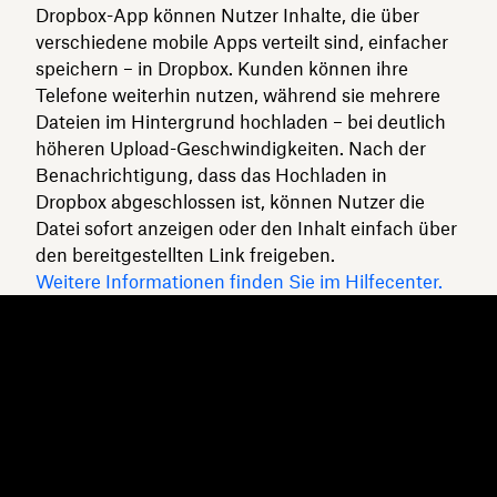
Dropbox-App können Nutzer Inhalte, die über
verschiedene mobile Apps verteilt sind, einfacher
speichern – in Dropbox. Kunden können ihre
Telefone weiterhin nutzen, während sie mehrere
Dateien im Hintergrund hochladen – bei deutlich
höheren Upload-Geschwindigkeiten. Nach der
Benachrichtigung, dass das Hochladen in
Dropbox abgeschlossen ist, können Nutzer die
Datei sofort anzeigen oder den Inhalt einfach über
den bereitgestellten Link freigeben.
Weitere Informationen finden Sie im Hilfecenter.
Dropbox
Produkte
Desktop-App
Plus
Mobile App
Professional
Integrationen
Business
Features
Enterprise
Lösungen
Dash
Sicherheit
DocSend
Vorabzugriff
Dropbox Sign