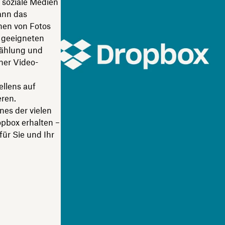
r soziale Medien
ann das
hen von Fotos
r geeigneten
zählung und
ner Video-
ellens auf
eren.
ines der vielen
opbox erhalten –
ür Sie und Ihr