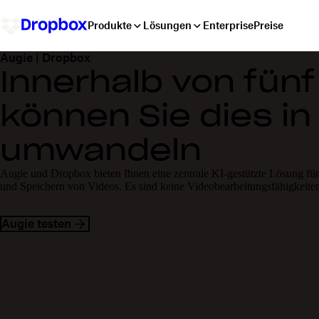
Produkte
Lösungen
Enterprise
Preise
Augie | Dropbox
Innerhalb von fünf
können Sie dies in
umwandeln
Augie und Dropbox bieten Ihnen eine zentrale KI-gestützte Lösung für 
und Speichern von Videos. Es sind keine Videobearbeitungsfähigkeiten 
Augie testen