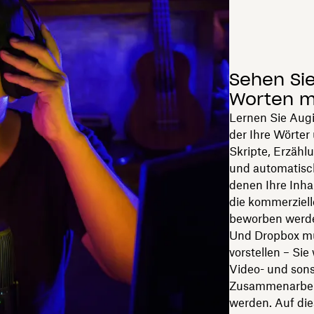
Sehen Sie
Worten 
Lernen Sie Augi
der Ihre Wörter
Skripte, Erzähl
und automatisch 
denen Ihre Inh
die kommerziell
beworben werd
Und Dropbox mü
vorstellen – Sie 
Video- und sons
Zusammenarbeit
werden. Auf die