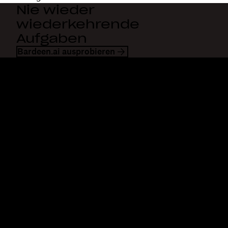
Nie wieder
wiederkehrende
Aufgaben
Bardeen.ai ausprobieren
Dropbox
Produkte
Desktop-App
Plus
Mobile App
Professional
Integrationen
Business
Features
Enterprise
Lösungen
Dash
Sicherheit
DocSend
Vorabzugriff
Dropbox Sign
Vorlagen
Reclaim.ai
Kostenlose Tools
Abos
Produkt-Updates
Features
Support
Senden von großen Dateien
Hilfecenter
Lange Videos senden
Kontakt
Cloud-Speicher für Fotos
Datenschutz & AGB