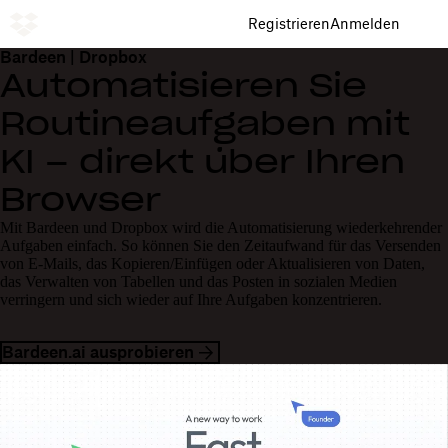
Registrieren
Anmelden
Bardeen | Dropbox
Automatisieren Sie
Routineaufgaben mit
KI – direkt über Ihren
Browser
Mit Bardeen und Dropbox wird die Automatisierung wiederkehrender
Aufgaben einfach. So können Sie den Zeitaufwand für das Versenden
von E-Mails, das Kopieren/Einfügen oder Aktualisieren von Daten,
das Verwalten von Tabellen und das Posten in sozialen Medien
verringern und sich wieder auf Ihre Aufgaben konzentrieren.
Bardeen.ai ausprobieren