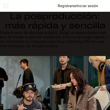
Registrarse
Iniciar sesión
La posproducción:
más rápida y sencilla
Producir series de televisión es difícil. Dirigir un equipo desde el otro
lado del mundo es aún más complicado. Pero con las cargas rápidas y
los comentarios en fotogramas específicos, Yun Hong Min hizo que
todo funcionara con Dropbox Replay.