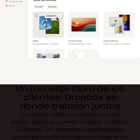
Un mensaje claro de los
clientes: Dropbox es
donde trabajan juntos
Los clientes confían en Dropbox como una
solución segura que permite compartir y colaborar
fácilmente. Con herramientas automatizadas
creadas para escalar, las empresas Enterprise son