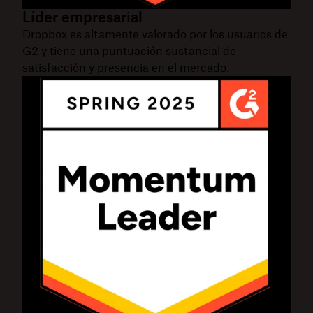
Líder empresarial
Dropbox es altamente valorado por los usuarios de
G2 y tiene una puntuación sustancial de
satisfacción y presencia en el mercado.