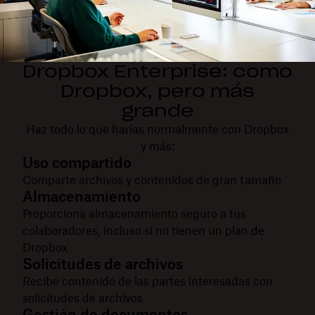
Dropbox Enterprise: como
Dropbox, pero más
grande
Haz todo lo que harías normalmente con Dropbox
y más:
Uso compartido
Comparte archivos y contenidos de gran tamaño
Almacenamiento
Proporciona almacenamiento seguro a tus
colaboradores, incluso si no tienen un plan de
Dropbox
Solicitudes de archivos
Recibe contenido de las partes interesadas con
solicitudes de archivos
Gestión de documentos