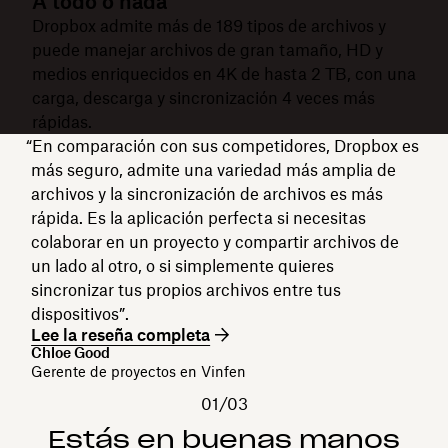
A todo o nada
Dropbox admite más de 189 tipos de archivos y
puede manejar archivos de gran tamaño, HD y
medios enriquecidos en 4K de hasta 2 TB, con una
carga, descarga y sincronización 4 veces más
rápidas.
“En comparación con sus competidores, Dropbox es
más seguro, admite una variedad más amplia de
archivos y la sincronización de archivos es más
rápida. Es la aplicación perfecta si necesitas
colaborar en un proyecto y compartir archivos de
un lado al otro, o si simplemente quieres
sincronizar tus propios archivos entre tus
dispositivos”.
Lee la reseña completa
Chloe Good
Gerente de proyectos en Vinfen
01/03
Estás en buenas manos