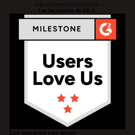
más eficientes con Dropbox.
Lee las reseñas de G2
Los usuarios nos aman