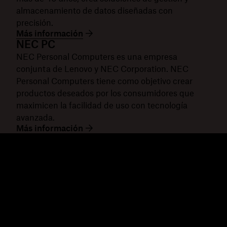
almacenamiento de datos diseñadas con
precisión.
Más información
NEC PC
NEC Personal Computers es una empresa
conjunta de Lenovo y NEC Corporation. NEC
Personal Computers tiene como objetivo crear
productos deseados por los consumidores que
maximicen la facilidad de uso con tecnología
avanzada.
Más información
Dropbox
Productos
Aplicación para escritorio
Plus
Aplicación para dispositivos
Professional
móviles
Business
Integraciones
Enterprise
Características
Dash
Soluciones
DocSend
Seguridad
Dropbox Sign