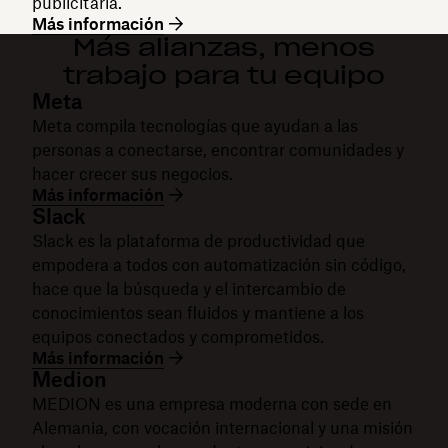
publicitaria.
Más información
Más alianzas, menos
trabajo para tu equipo
Meta
Meta compila tecnologías que ayudan a las
personas a conectarse, encontrar comunidades y
hacer crecer sus negocios.
Más información
Slack
Slack es la plataforma de productividad que
empodera a todos con automatización sin código,
hace que la búsqueda y el intercambio de
conocimientos sean fluidos y mantiene a los
equipos conectados y comprometidos.
Más información
Medion
MEDION es una empresa moderna con sede en
Alemania, con vocación internacional y una misión