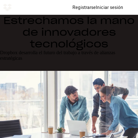
Registrarse
Iniciar sesión
Estrechamos la mano
de innovadores
tecnológicos
Dropbox desarrolla el futuro del trabajo a través de alianzas
estratégicas