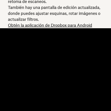
retoma de escaneos.
También hay una pantalla de edición actualizada,
donde puedes ajustar esquinas, rotar imágenes o
actualizar filtros.
Obtén la aplicación de Dropbox para Android
Dropbox
Productos
Aplicación para escritorio
Plus
Aplicación para dispositivos
Professional
móviles
Business
Integraciones
Enterprise
Características
Dash
Soluciones
DocSend
Seguridad
Dropbox Sign
Acceso anticipado
Reclaim.ai
Plantillas
Planes
Herramientas gratis
Actualizaciones de
productos
Características
Soporte
Enviar archivos de gran
Centro de ayuda
tamaño
Contacto