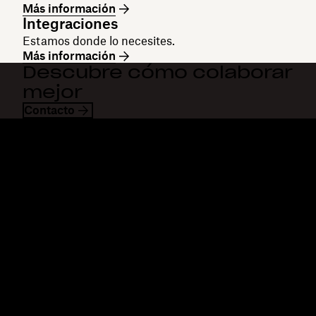
Más información
Integraciones
Estamos donde lo necesites.
Más información
Descubre cómo colaborar
mejor
Contacto
Dropbox
Productos
Aplicación para escritorio
Plus
Aplicación móvil
Professional
Integraciones
Business
Funciones
Enterprise
Soluciones
Dash
Seguridad
DocSend
Acceso preliminar
Dropbox Sign
Plantillas
Reclaim.ai
Herramientas gratuitas
Planes
Actualizaciones del
producto
Funciones
Asistencia