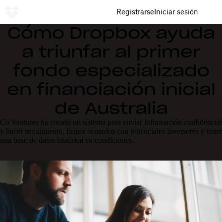
Registrarse
Iniciar sesión
Cómo Dropbox ayuda
a triunfar al primer
fondo especializado
en financiación inicial
de Australia
Co Ventures ha creado un sistema para enviar información confidencial
y hacer seguimiento, firmar acuerdos con potenciales inversores y tener
una base de datos histórica en condiciones.