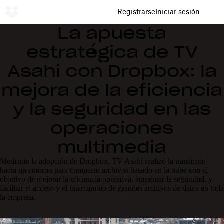
Registrarse
Iniciar sesión
La apuesta
estratégica de TV
Asahi con Dropbox: la
mejora de la eficiencia
y la seguridad en las
operaciones
multimedia
Mediante la adopción de Dropbox, TV Asahi realizó la transición
hacia un entorno para compartir archivos basado en la nube con el
objetivo de mejorar la eficiencia operativa, aumentar la seguridad, y
facilitar el acceso y el intercambio de grandes archivos de datos en toda
la empresa.