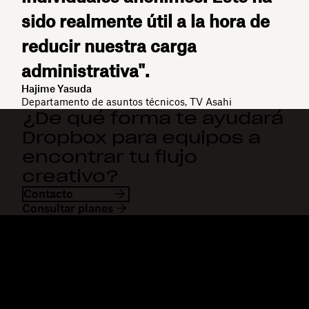
sido realmente útil a la hora de
reducir nuestra carga
administrativa".
Hajime Yasuda
Departamento de asuntos técnicos, TV Asahi
¿De qué forma te ayudará
Dropbox para equipos a
encontrar tu flujo
creativo?
Contacto
Consultar planes
Dropbox
Productos
Aplicación para escritorio
Plus
Aplicación móvil
Professional
Integraciones
Business
Funciones
Enterprise
Soluciones
Dash