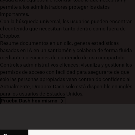
permite a los administradores proteger los datos
importantes.
Con la búsqueda universal, los usuarios pueden encontrar
el contenido que necesitan tanto dentro como fuera de
Dropbox.
Resume documentos en un clic, genera estadísticas
basadas en IA en un santiamén y colabora de forma fluida
mediante colecciones de contenido de uso compartido.
Controles administrativos eficaces: visualiza y gestiona los
permisos de acceso con facilidad para asegurarte de que
solo las personas apropiadas vean contenido confidencial.
Actualmente, Dropbox Dash solo está disponible en inglés
para los usuarios de Estados Unidos.
Prueba Dash hoy mismo