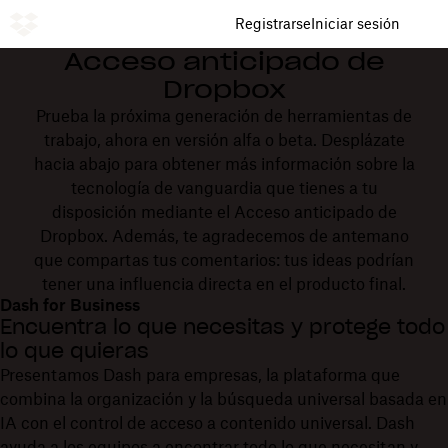
Registrarse
Iniciar sesión
Acceso anticipado de
Dropbox
Prueba la próxima generación de herramientas de
trabajo, ahora en versión alfa o beta. Desplázate
hacia abajo para obtener más información sobre la
tecnología de vanguardia que tienes a tu
disposición mediante el Acceso anticipado de
Dropbox. Además, te agradecemos de antemano
que compartas tus comentarios: tus ideas podrían
tener una influencia directa en el producto final.
Dash for Business
Encuentra lo que necesitas y protege todo
lo que quieras
Presentamos Dash para empresas, la plataforma que
combina la organización y la búsqueda universal basada en
IA con el control de acceso a contenido universal. Dash
ayuda a los equipos a encontrar todo lo que necesitan y