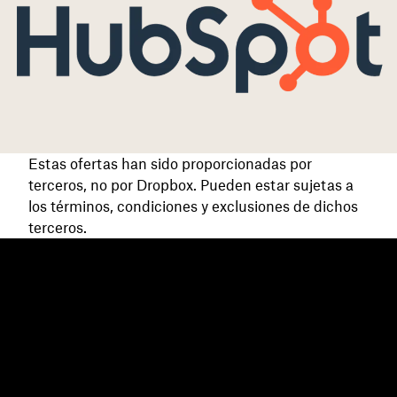
Estas ofertas han sido proporcionadas por
terceros, no por Dropbox. Pueden estar sujetas a
los términos, condiciones y exclusiones de dichos
terceros.
Dropbox
Productos
Aplicación para escritorio
Plus
Aplicación móvil
Professional
Integraciones
Business
Funciones
Enterprise
Soluciones
Dash
Seguridad
DocSend
Acceso preliminar
Dropbox Sign