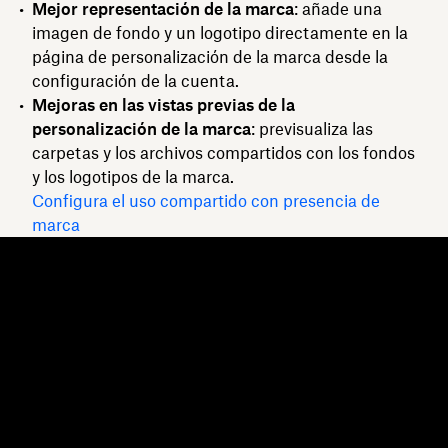
Mejor representación de la marca
: añade una
imagen de fondo y un logotipo directamente en la
página de personalización de la marca desde la
configuración de la cuenta.
Mejoras en las vistas previas de la
personalización de la marca
: previsualiza las
carpetas y los archivos compartidos con los fondos
y los logotipos de la marca.
Configura el uso compartido con presencia de
marca
Dropbox
Productos
Aplicación para escritorio
Plus
Aplicación móvil
Professional
Integraciones
Business
Funciones
Enterprise
Soluciones
Dash
Seguridad
DocSend
Acceso preliminar
Dropbox Sign
Plantillas
Reclaim.ai
Herramientas gratuitas
Planes