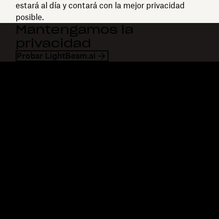
estará al día y contará con la mejor privacidad
posible.
Mantengamos la
privacidad
Probar LightBeam.ai
Dropbox
Productos
Aplicación para escritorio
Plus
Aplicación móvil
Professional
Integraciones
Business
Funciones
Enterprise
Soluciones
Dash
Seguridad
DocSend
Acceso preliminar
Dropbox Sign
Plantillas
Reclaim.ai
Herramientas gratuitas
Planes
Actualizaciones del
producto
Funciones
Asistencia
Enviar archivos de gran
Centro de ayuda