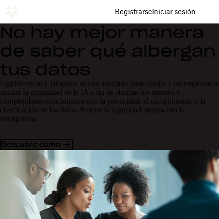
Registrarse
Iniciar sesión
No hay mejor manera
de saber qué albergan
tus datos
LightBeam.ai y Dropbox se han asociado para ayudar a las empresas a
utilizar la genialidad de la IA a fin de abordar los asuntos y
complejidades relacionados con la privacidad, el cumplimiento y la
clasificación de los datos. Porque la seguridad mejora con la
inteligencia.
Descubre cómo