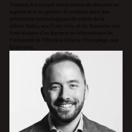
Dropbox, il a occupé divers postes de direction en
ingénierie et en gestion de produits dans des
entreprises technologiques de pointe de la
Silicon Valley, aux États-Unis, et du Royaume-Uni.
Il est titulaire d’un doctorat en informatique de
l’Université de l’Illinois à Urbana-Champaign, aux
États-Unis.