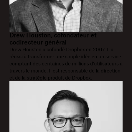
Drew Houston, cofondateur et
codirecteur général
Drew Houston a cofondé Dropbox en 2007. Il a
réussi à transformer une simple idée en un service
comptant des centaines de millions d’utilisateurs à
travers le monde. Il est responsable de la direction
et de la stratégie produit de Dropbox.