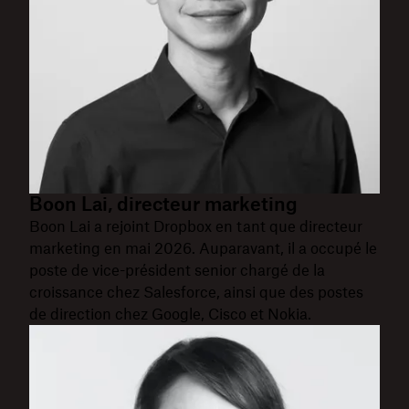
Boon Lai, directeur marketing
Boon Lai a rejoint Dropbox en tant que directeur
marketing en mai 2026. Auparavant, il a occupé le
poste de vice-président senior chargé de la
croissance chez Salesforce, ainsi que des postes
de direction chez Google, Cisco et Nokia.