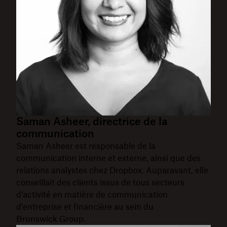
Saman Asheer, directrice de la
communication
Saman Asheer est responsable de la
communication interne et externe, ainsi que des
relations analystes chez Dropbox. Auparavant, elle
conseillait des clients issus de tous secteurs
d’activité en matière de communication
d’entreprise et financière au sein du
Brunswick Group.