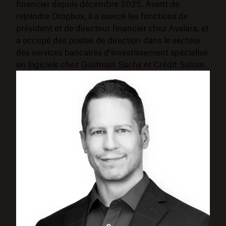
financier depuis décembre 2025. Avant de
rejoindre Dropbox, il a exercé les fonctions de
président et de directeur financier chez Avalara, et
a occupé des postes de direction dans le secteur
des services bancaires d’investissement spécialisé
en logiciels chez Goldman Sachs et Crédit Suisse.