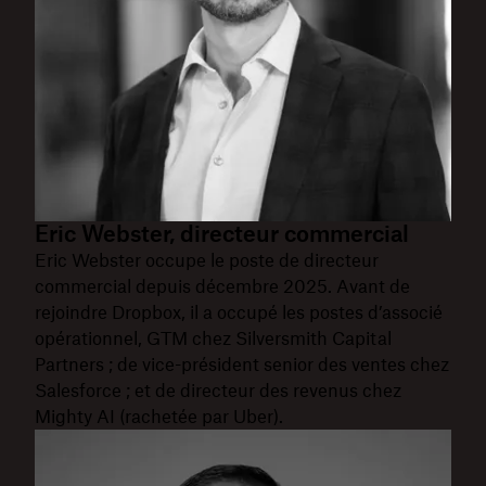
Eric Webster, directeur commercial
Eric Webster occupe le poste de directeur
commercial depuis décembre 2025. Avant de
rejoindre Dropbox, il a occupé les postes d’associé
opérationnel, GTM chez Silversmith Capital
Partners ; de vice-président senior des ventes chez
Salesforce ; et de directeur des revenus chez
Mighty AI (rachetée par Uber).