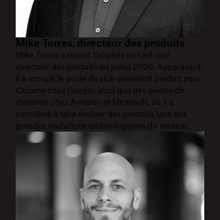
Mike Torres, directeur des produits
Mike Torres a rejoint Dropbox en tant que
directeur des produits en juillet 2026. Auparavant,
il a occupé le poste de vice-président produit pour
Chrome chez Google, ainsi que des postes de
direction chez Amazon et Microsoft, où il a
contribué à faire évoluer des produits face aux
grandes mutations technologiques du secteur.