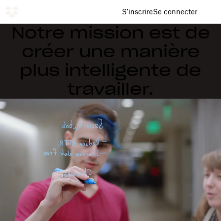
S’inscrire
Se connecter
Notre mission est de
créer une manière
plus intelligente de
travailler.