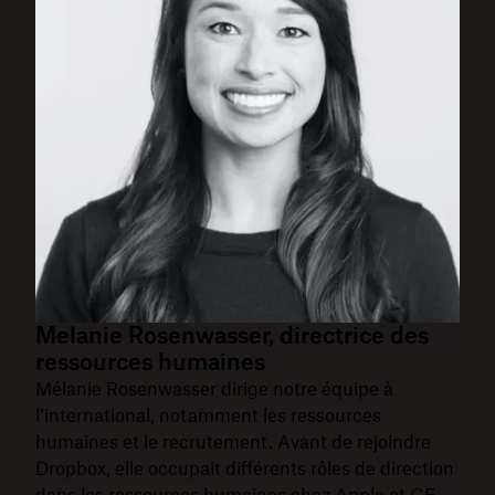
Melanie Rosenwasser, directrice des
ressources humaines
Mélanie Rosenwasser dirige notre équipe à
l’international, notamment les ressources
humaines et le recrutement. Avant de rejoindre
Dropbox, elle occupait différents rôles de direction