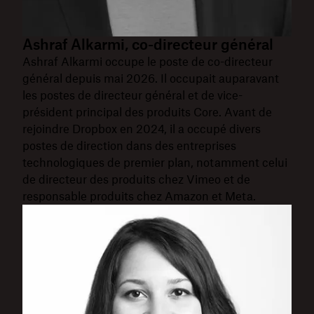
Ashraf Alkarmi, co-directeur général
Ashraf Alkarmi occupe le poste de co-directeur
général depuis mai 2026. Il occupait auparavant
les postes de directeur général et de vice-
président principal des produits Core. Avant de
rejoindre Dropbox en 2024, il a occupé divers
postes de direction dans des entreprises
technologiques de premier plan, notamment celui
de directeur des produits chez Vimeo et de
responsable produits chez Amazon et Meta.