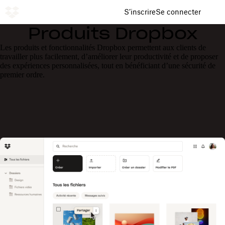
S’inscrire
Se connecter
Produits Dropbox
Les produits et fonctionnalités Dropbox permettent aux clients de
travailler plus facilement, d’améliorer leur productivité et de proposer
des expériences personnalisées, tout en bénéficiant d’une sécurité de
premier ordre.