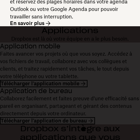
et réservez des plages horaires dans votre agenda
Outlook ou votre Google Agenda pour pouvoir
travailler sans interruption.
En savoir plus
Applications
Dropbox est là où votre équipe en a le plus besoin.
Application mobile
Faites avancer vos projets où que vous soyez. Accédez à
vos fichiers de travail, collaborez avec vos collègues et
clients, et traitez rapidement vos tâches, le tout depuis
votre téléphone ou votre tablette.
Télécharger l’application mobile
Application de bureau
Collaborez facilement et faites preuve d’une efficacité sans
pareil en organisant, partageant et gérant des contenus
directement depuis votre ordinateur.
Télécharger l’application de bureau
Dropbox s’intègre aux
applications que vous