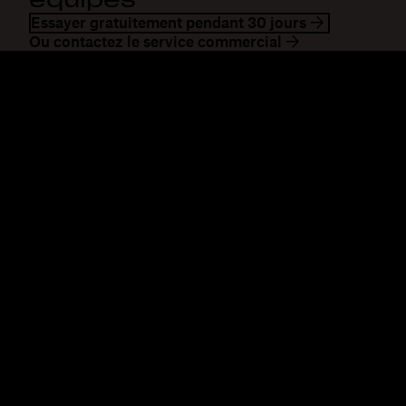
Essayer gratuitement pendant 30 jours
Ou contactez le service commercial
Dropbox
Produits
Application de bureau
Plus
Application mobile
Professional
Intégrations
Business
Fonctionnalités
Enterprise
Solutions
Dash
Sécurité
DocSend
Accès en avant-première
Dropbox Sign
Modèles
Reclaim.ai
Outils gratuits
Forfaits
Nouveautés concernant les
produits
Fonctionnalités
Assistance
Envoi de fichiers
Centre d’assistance
volumineux
Nous contacter
Envoi de longues vidéos
Confidentialité et
Stockage de photos dans le
conditions
cloud
Politique en matière de