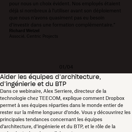
pour nous un choix évident. Nos employés étaient
déjà si nombreux à l’utiliser avant son déploiement
que nous n’avons quasiment pas eu besoin
d’investir dans une formation complémentaire.”
Richard Wetzel
Associé, Centric Projects
01/04
Aider les équipes d’architecture,
d’ingénierie et du BTP
Dans ce webinaire, Alex Serriere, directeur de la
technologie chez TEECOM, explique comment Dropbox
permet à ses équipes réparties dans le monde entier de
rester sur la même longueur d’onde. Vous y découvrirez les
principales tendances concernant les équipes
d’architecture, d’ingénierie et du BTP, et le rôle de la