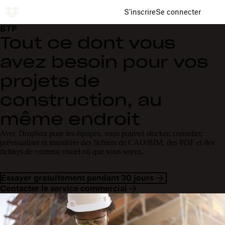
S’inscrire
Se connecter
BTP
Tout ce dont vous
avez besoin pour vos
projets de
construction, au
même endroit
Avec Dropbox pour les équipes, vous pouvez stocker, consulter,
prévisualiser et transférer des fichiers de CAO/BIM, des PDF et des
fichiers de contenu visuel où que vous soyez.
Essayer gratuitement pendant 30 jours
Contacter le service commercial