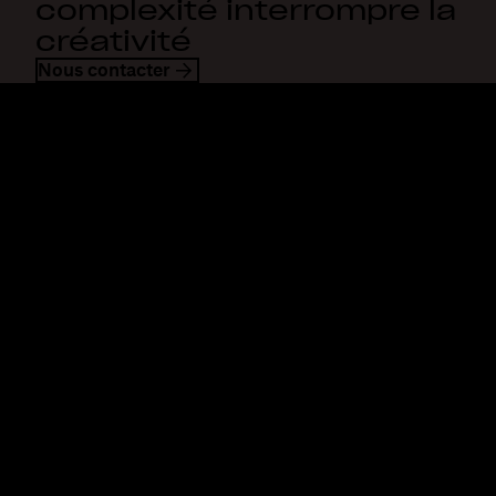
complexité interrompre la
créativité
Nous contacter
Dropbox
Produits
Application de bureau
Plus
Application mobile
Professional
Intégrations
Business
Fonctionnalités
Enterprise
Solutions
Dash
Sécurité
DocSend
Accès en avant-première
Dropbox Sign
Modèles
Reclaim.ai
Outils gratuits
Forfaits
Nouveautés concernant les
produits
Fonctionnalités
Assistance
Envoi de fichiers
Centre d’assistance
volumineux
Nous contacter
Envoi de longues vidéos
Confidentialité et
Stockage de photos dans le
conditions