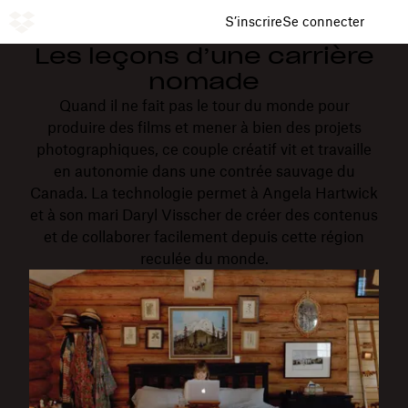
S’inscrire
Se connecter
Les leçons d’une carrière
nomade
Quand il ne fait pas le tour du monde pour
produire des films et mener à bien des projets
photographiques, ce couple créatif vit et travaille
en autonomie dans une contrée sauvage du
Canada. La technologie permet à Angela Hartwick
et à son mari Daryl Visscher de créer des contenus
et de collaborer facilement depuis cette région
reculée du monde.