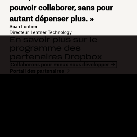
pouvoir collaborer, sans pour
autant dépenser plus. »
Sean Lentner
Directeur, Lentner Technology
En savoir plus sur le
programme des
partenaires Dropbox
Collaborons pour mieux nous développer
Portail des partenaires
Dropbox
Produits
Application de bureau
Plus
Application mobile
Professional
Intégrations
Business
Fonctionnalités
Enterprise
Solutions
Dash
Sécurité
DocSend
Accès en avant-première
Dropbox Sign
Modèles
Reclaim.ai