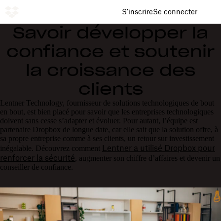
S’inscrire
Se connecter
Savoir développer la
confiance et soutenir
la croissance des
clients
Lentner Technology, fournisseur de solutions technologiques de bout
en bout, est bien placé pour savoir que les entreprises technologiques
doivent sans cesse s’adapter et évoluer. Pour autant, l’équipe est
partenaire Dropbox de longue date, car elle sait que la solution offre, à
sa propre entreprise comme à ses clients, un retour sur investissement
Lentner a utilisé Dropbox pour
inégalable. Découvrez comment
renforcer la sécurité
, augmenter son chiffre d’affaires et devenir un
conseiller de confiance.