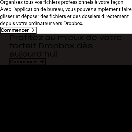
Organisez tous vos fichiers professionnels à votre façon.
Avec l’application de bureau, vous pouvez simplement faire
glisser et déposer des fichiers et des dossiers directement
depuis votre ordinateur vers Dropbox.
Commencer
Profitez au mieux de votre
forfait Dropbox dès
aujourd’hui
Commencer
Dropbox
Produits
Application de bureau
Plus
Application mobile
Professional
Intégrations
Business
Fonctionnalités
Enterprise
Solutions
Dash
Sécurité
DocSend
Accès en avant-première
Dropbox Sign
Modèles
Reclaim.ai
Outils gratuits
Forfaits