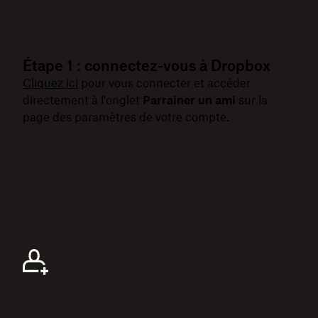
Étape 1 : connectez-vous à Dropbox
Cliquez ici
pour vous connecter et accéder
directement à l'onglet
Parrainer un ami
sur la
page des paramètres de votre compte.