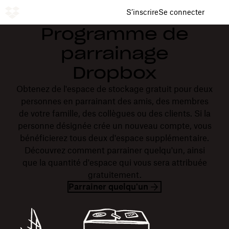
S’inscrire
Se connecter
Programme de
parrainage
Dropbox
Obtenez de l'espace de stockage gratuit pour deux
personnes en parrainant des amis, des membres
de votre famille, des collègues ou des clients. Si la
personne désignée crée un nouveau compte, vous
bénéficierez tous deux d'espace supplémentaire.
Découvrez comment parrainer quelqu'un, ainsi
que la quantité d'espace qui vous sera attribuée
gratuitement.
Parrainer quelqu'un