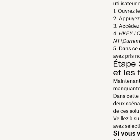
utilisateur
Ouvrez l
Appuyez
Accédez a
HKEY_L
NT\CurrentV
Dans ce d
avez pris n
Étape 
et les
Maintenant
manquantes
Dans cette
deux scénar
de ces solu
Veillez à s
avez sélect
Si vous 