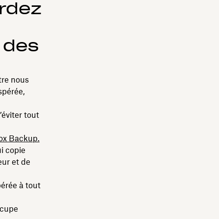
ardez
 des
tre nous
spérée,
éviter tout
ox Backup.
i copie
eur et de
érée à tout
ccupe