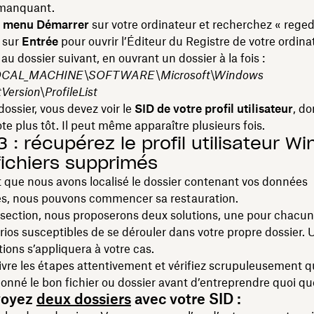
 manquant.
e
menu Démarrer
sur votre ordinateur et recherchez « regedi
 sur
Entrée
pour ouvrir l’Éditeur du Registre de votre ordina
u dossier suivant, en ouvrant un dossier à la fois :
OCAL_MACHINE\SOFTWARE\Microsoft\Windows
ersion\ProfileList
ossier, vous devez voir le
SID de votre profil utilisateur
, do
ote plus tôt. Il peut même apparaître plusieurs fois.
3 : récupérez le profil utilisateur W
 fichiers supprimés
 que nous avons localisé le dossier contenant vos données
, nous pouvons commencer sa restauration.
 section, nous proposerons deux solutions, une pour chacun
ios susceptibles de se dérouler dans votre propre dossier. 
tions s’appliquera à votre cas.
uivre les étapes attentivement et vérifiez scrupuleusement 
ionné le bon fichier ou dossier avant d’entreprendre quoi que
voyez
deux dossiers
avec votre SID :