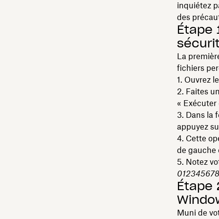
inquiétez 
des précau
Étape 1
sécurit
La première
fichiers pe
Ouvrez l
Faites un
« Exécuter 
Dans la f
appuyez su
Cette op
de gauche e
Notez vo
012345678
Étape 
Window
Muni de vot