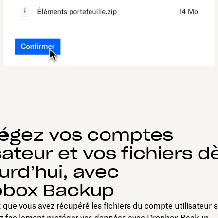
tégez vos comptes
isateur et vos fichiers d
urd’hui, avec
pbox Backup
que vous avez récupéré les fichiers du compte utilisateur 
z facilement protéger vos données avec
Dropbox Backup
.