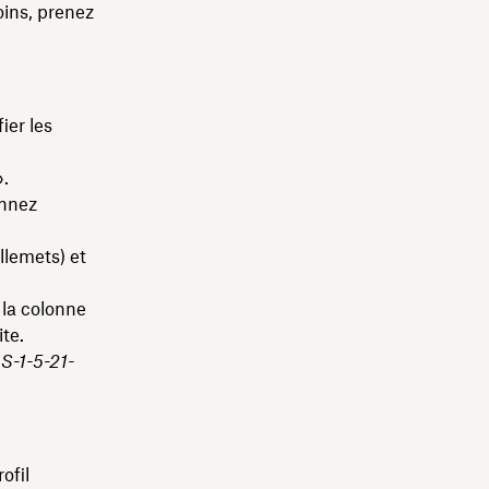
ins, prenez
ier les
».
onnez
llemets) et
 la colonne
te.
:
S-1-5-21-
ofil