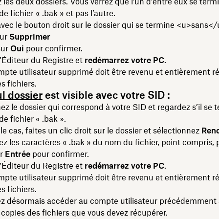
les deux dossiers. Vous verrez que l’un d’entre eux se term
de fichier « .bak » et pas l’autre.
vec le bouton droit sur le dossier qui se termine <u>sans</
sur
Supprimer
sur
Oui
pour confirmer.
’Éditeur du Registre et
redémarrez votre PC
.
mpte utilisateur supprimé doit être revenu et entièrement r
s fichiers.
l dossier
est visible avec votre SID :
z le dossier qui correspond à votre SID et regardez s’il se 
de fichier « .bak ».
t le cas, faites un clic droit sur le dossier et sélectionnez
Ren
 les caractères « .bak » du nom du fichier, point compris, 
ur
Entrée
pour confirmer.
’Éditeur du Registre et
redémarrez votre PC
.
mpte utilisateur supprimé doit être revenu et entièrement r
s fichiers.
z désormais accéder au compte utilisateur précédemment
s copies des fichiers que vous devez récupérer.