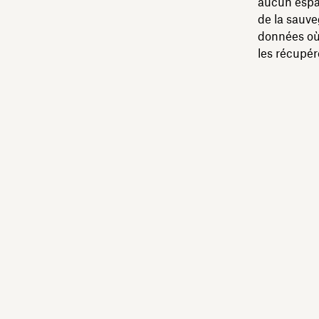
aucun espac
de la sauve
données où 
les récupére