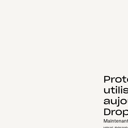
Pro
util
aujo
Dro
Maintenant 
vous pouve