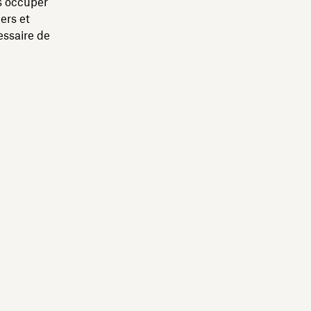
s occuper
ers et
essaire de