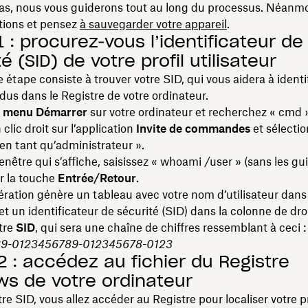
pas, nous vous guiderons tout au long du processus. Néanmo
tions et pensez
à sauvegarder votre appareil
.
 : procurez‑vous l’identificateur de
é (SID) de votre profil utilisateur
 étape consiste à trouver votre SID, qui vous aidera à identif
rdus dans le Registre de votre ordinateur.
e
menu Démarrer
sur votre ordinateur et recherchez « cmd 
 clic droit sur l’application
Invite de commandes
et sélecti
en tant qu’administrateur ».
enêtre qui s’affiche, saisissez « whoami /user » (sans les gui
r la touche
Entrée/Retour
.
ération génère un tableau avec votre nom d’utilisateur dans
t un identificateur de sécurité (SID) dans la colonne de droi
tre
SID
, qui sera une chaîne de chiffres ressemblant à ceci 
9-0123456789-012345678-0123
2 : accédez au fichier du Registre
s de votre ordinateur
re SID, vous allez accéder au Registre pour localiser votre pr