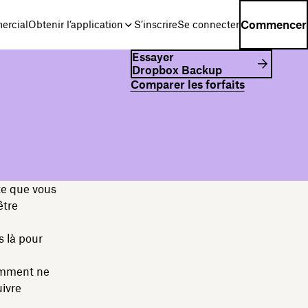
Commencer
ercial
Obtenir l’application
S’inscrire
Se connecter
Essayer
Dropbox Backup
Comparer les forfaits
te que vous
être
 là pour
omment ne
uivre