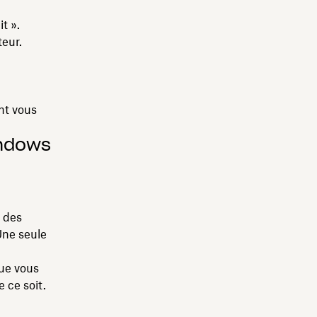
t ».
teur.
nt vous
indows
 des
Une seule
que vous
 ce soit.