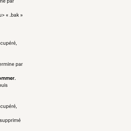
ine par
u> « .bak »
écupéré,
termine par
ommer
.
puis
écupéré,
 supprimé