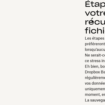
Étap
votr
récu
fich
Les étapes 
préféreront
lorsqu’aucu
Ne serait‑c
ce stress in
Eh bien, bo
Dropbox Ba
régulièreme
vos donnée
uniquement 
moment, en
La sauvega