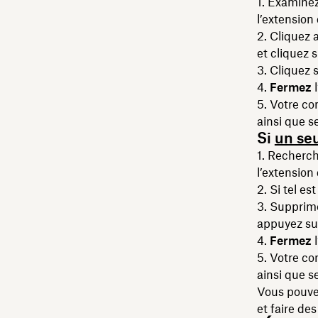
Examinez 
l’extension 
Cliquez a
et cliquez 
Cliquez 
Fermez
l
Votre co
ainsi que se
Si
un seu
Recherche
l’extension 
Si tel es
Supprimez
appuyez s
Fermez
l
Votre co
ainsi que se
Vous pouve
et faire de