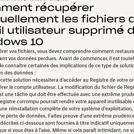
ment récupérer
ellement les fichiers 
il utilisateur supprimé 
dows 10
érer vos fichiers, vous devez comprendre comment restaure
nt vos données perdues. Avant de commencer, il est toutef
e connaître certaines des implications de ce type de soluti
on des données :
cette solution nécessitera d’accéder au Registre de votre o
rer le compte utilisateur. La modification du fichier de Regi
t une tâche qui doit être effectuée avec une extrême prud
Registre corrompu pourrait rendre votre appareil inutilisable 
une réinstallation complète de votre système d’exploitation,
une perte de données. Faites preuve d’une extrême prudence
décrites ci‑dessous sont fournies à titre indicatif uniqueme
ue si vous êtes à l’aise. Même si cela paraît intimidant, ne v