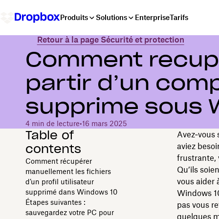
Produits
Solutions
Enterprise
Tarifs
Retour à la page Sécurité et protection
Comment récupér
partir d’un comp
supprimé sous 
4 min de lecture
•
16 mars 2025
Table of
Avez‑vous s
contents
aviez besoi
frustrante,
Comment récupérer
Qu’ils soie
manuellement les fichiers
vous aider 
d’un profil utilisateur
supprimé dans Windows 10
Windows 10
Étapes suivantes :
pas vous re
sauvegardez votre PC pour
quelques m