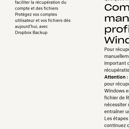
faciliter la récupération du
Com
compte et des fichiers
Protégez vos comptes
manu
utilisateur et vos fichiers dès
prof
aujourd’hui, avec
Dropbox Backup
Win
Pour récup
manuelleme
important d
récupérati
Attention :
pour récupé
Windows es
fichier de 
nécessiter 
entraîner 
Les étapes 
continuez q