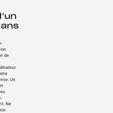
d’un
dans
r
ois
on de
rdinateur
stre
ence. Un
et
 ou
.
nt. Ne
ous