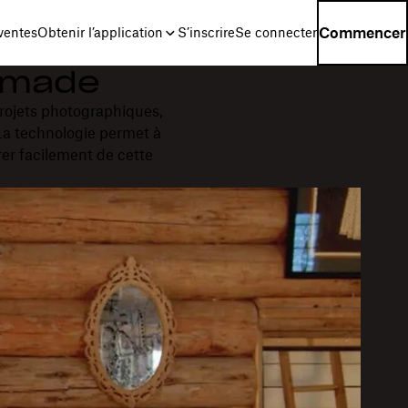
Commencer
ventes
Obtenir l’application
S’inscrire
Se connecter
nomade
projets photographiques,
 La technologie permet à
rer facilement de cette