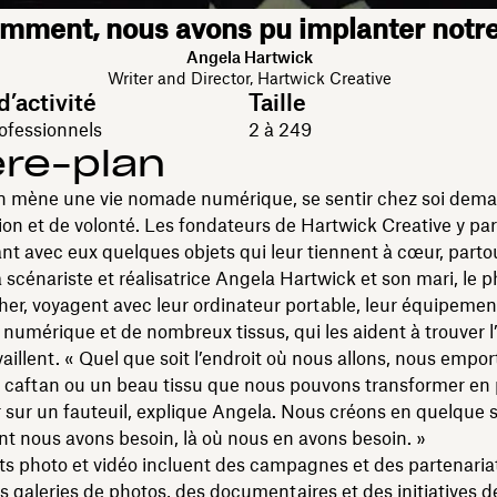
mment, nous avons pu implanter notre
Angela Hartwick
Writer and Director, Hartwick Creative
d’activité
Taille
ofessionnels
2 à 249
ère-plan
on mène une vie nomade numérique, se sentir chez soi dem
ion et de volonté. Les fondateurs de Hartwick Creative y pa
t avec eux quelques objets qui leur tiennent à cœur, partou
 scénariste et réalisatrice Angela Hartwick et son mari, le
her, voyagent avec leur ordinateur portable, leur équipemen
 numérique et de nombreux tissus, qui les aident à trouver l’
availlent. « Quel que soit l’endroit où nous allons, nous empo
 caftan ou un beau tissu que nous pouvons transformer en p
 sur un fauteuil, explique Angela. Nous créons en quelque 
nt nous avons besoin, là où nous en avons besoin. »
ts photo et vidéo incluent des campagnes et des partenaria
 galeries de photos, des documentaires et des initiatives d