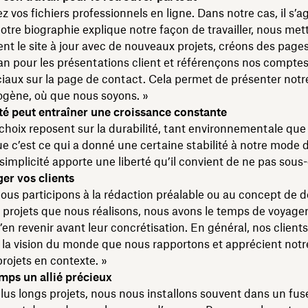
z vos fichiers professionnels en ligne. Dans notre cas, il s’a
Notre biographie explique notre façon de travailler, nous met
 le site à jour avec de nouveaux projets, créons des page
lan pour les présentations client et référençons nos compte
iaux sur la page de contact. Cela permet de présenter notre
gène, où que nous soyons. »
ité peut entraîner une croissance constante
choix reposent sur la durabilité, tant environnementale que 
e c’est ce qui a donné une certaine stabilité à notre mode d
a simplicité apporte une liberté qu’il convient de ne pas sous-
er vos clients
s participons à la rédaction préalable ou au concept de d
 projets que nous réalisons, nous avons le temps de voyager
en revenir avant leur concrétisation. En général, nos client
la vision du monde que nous rapportons et apprécient notr
projets en contexte. »
mps un allié précieux
plus longs projets, nous nous installons souvent dans un fus