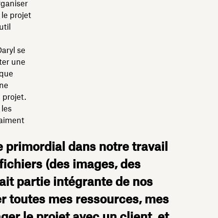
rganiser
le projet
til
aryl se
pter une
ique
une
 projet.
 les
raiment
 primordial dans notre travail
fichiers (des images, des
fait partie intégrante de nos
ser toutes mes ressources, mes
er le projet avec un client, et