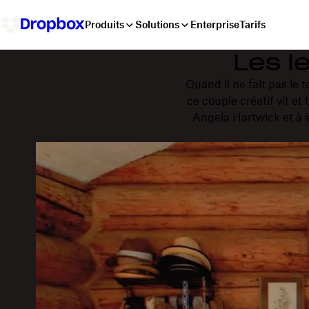
Produits
Solutions
Enterprise
Tarifs
Les l
Quand il ne fait pas le
ce couple créatif vit e
Angela Hartwick et à s