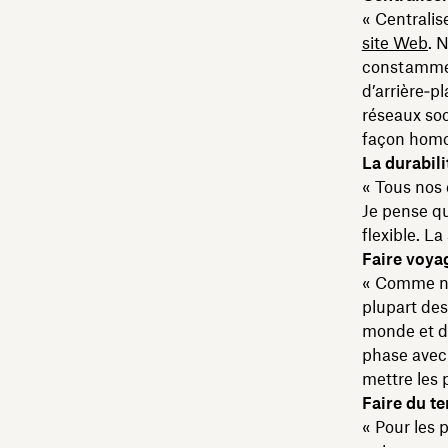
« Centralise
site Web
. 
constamment
d’arrière‑p
réseaux soc
façon homo
La durabil
« Tous nos 
Je pense qu
flexible. L
Faire voyag
« Comme nou
plupart des
monde et d’
phase avec 
mettre les 
Faire du te
« Pour les 