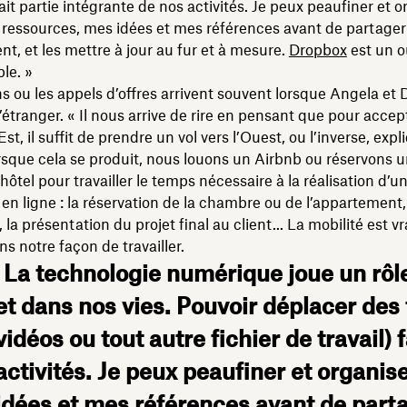
fait partie intégrante de nos activités. Je peux peaufiner et o
ressources, mes idées et mes références avant de partager 
ent, et les mettre à jour au fur et à mesure.
Dropbox
est un ou
le. »
s ou les appels d’offres arrivent souvent lorsque Angela et D
l’étranger. « Il nous arrive de rire en pensant que pour acce
Est, il suffit de prendre un vol vers l’Ouest, ou l’inverse, expl
sque cela se produit, nous louons un Airbnb ou réservons 
ôtel pour travailler le temps nécessaire à la réalisation d’un
t en ligne : la réservation de la chambre ou de l’appartement,
 la présentation du projet final au client... La mobilité est v
ns notre façon de travailler.
 La technologie numérique joue un rôle
et dans nos vies. Pouvoir déplacer des 
vidéos ou tout autre fichier de travail) 
activités. Je peux peaufiner et organi
idées et mes références avant de partag