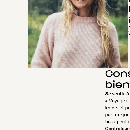
Cons
bien
Se sentir à
« Voyagez l
légers et p
par une jou
tissu peut 
Centraliser