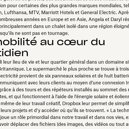
tion pour certaines des plus grandes marques mondiales, te
 Lufthansa, MTV, Marriott Hotels et General Electric. Aprè
ombreuses années en Europe et en Asie, Angela et Daryl ré
rincipalement dans un chalet isolé dans une région éloign
squ’ils ne sont pas en tournage.
obilité au cœur du
idien
li leur lieu de vie et leur quartier général dans un domaine s
itannique. Le supermarché le plus proche se trouve à troi
électricité provient de six panneaux solaires et de huit batter
ommuniquent avec leurs clients au moyen d’une connexion I
grâce à des tours et des répéteurs installés au sommet de
s, et qui fonctionnent à l’aide de l’énergie solaire et éolien
même de leur travail créatif, Dropbox leur permet de simplif
 leurs projets et d’y accéder où qu’ils se trouvent. « La tech
oue un rôle primordial dans notre travail et dans nos vies, 
voir déplacer des fichiers (des images, des vidéos ou tout au