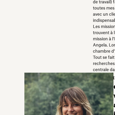
de travail) 
toutes mes 
avec un cli
indispensab
Les mission
trouvent à 
mission à l’
Angela. Lor
chambre d’h
Tout se fai
recherches,
centrale da
«