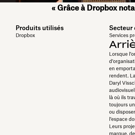
« Grâce à Dropbox nota
Produits utilisés
Secteur 
Dropbox
Services pr
Arri
Lorsque l’
d’organisat
en emportan
rendent. La
Daryl Vissc
audiovisuel
là où ils tr
toujours un
ou disposer
l’espace do
Leurs proje
marque, des