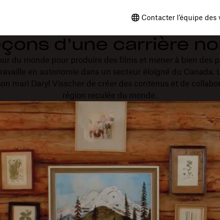
Contacter l’équipe des 
eçons d’une carrière 
 tour du monde pour produire des films et mener à bien des 
t travaille en autonomie dans un secteur éloigné du Canada.
on mari Daryl Visscher de créer des contenus et de collabo
région reculée du monde.