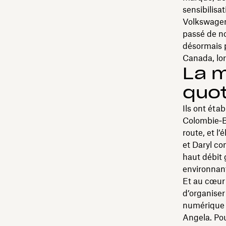
sensibilisa
Volkswagen,
passé de n
désormais p
Canada, lor
La m
quot
Ils ont étab
Colombie‑Br
route, et l’
et Daryl c
haut débit 
environnante
Et au cœur 
d’organiser
numérique j
Angela. Pou