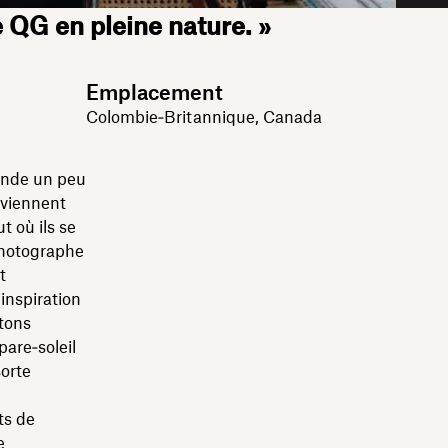
 QG en pleine nature. »
Emplacement
Colombie‑Britannique, Canada
ande un peu
rviennent
t où ils se
 photographe
t
inspiration
rtons
are‑soleil
sorte
ts de
e