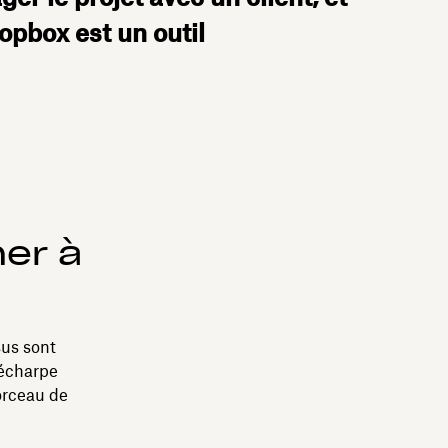
ropbox est un outil
er à
sus sont
d’écharpe
orceau de