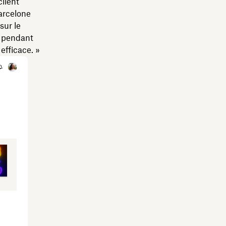
lient
arcelone
sur le
ns pendant
efficace. »