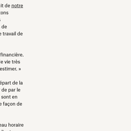
git de
notre
tons
s
s de
 travail de
financière.
e vie très
estimer. »
épart de la
 de par le
s sont en
e façon de
eau horaire