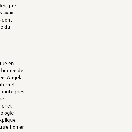
lles que
s avoir
sident
ée du
itué en
s heures de
ies. Angela
nternet
s montagnes
ne.
ier et
nologie
explique
tre fichier