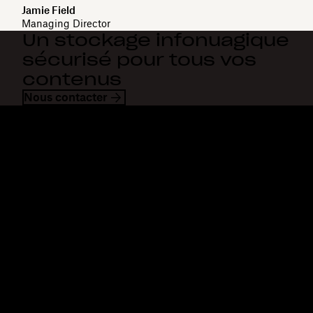
Jamie Field
Managing Director
Un stockage infonuagique
sécurisé pour tous vos
contenus
Nous contacter
Dropbox
Produits
Application de bureau
Plus
Application mobile
Professional
Intégrations
Business
Fonctionnalités
Enterprise
Solutions
Dash
Sécurité
DocSend
Accès en avant-première
Dropbox Sign
Modèles
Reclaim.ai
Outils gratuits
Forfaits
Mises à jour des produits
Fonctionnalités
Assistance
Envoi de fichiers
Centre d’assistance