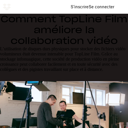
S’inscrire
Se connecter
Comment TopLine Film
améliore la
collaboration vidéo
L’utilisation de disques durs physiques pour stocker des fichiers vidéo
volumineux était devenue intenable pour TopLine Film. Grâce au
stockage infonuagique, cette société de production vidéo en pleine
croissance peut collaborer facilement et en toute sécurité avec des
collègues et des pigistes travaillant sur place et à distance.