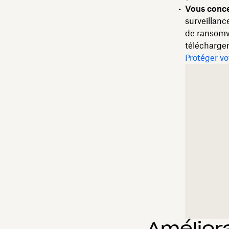
Vous concen
surveillanc
de ransomwa
télécharge
Protéger vo
Amélior