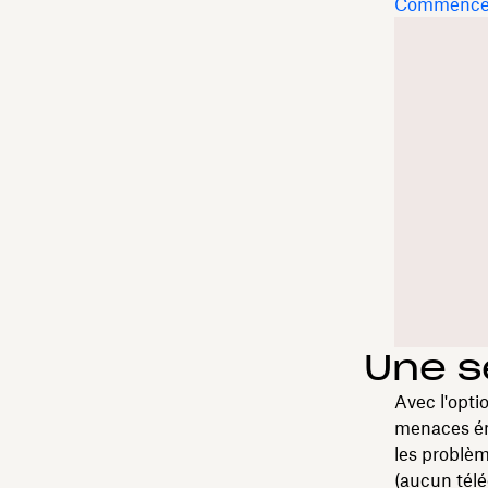
Commencer 
Une s
Avec l'opti
menaces ém
les problèm
(aucun télé