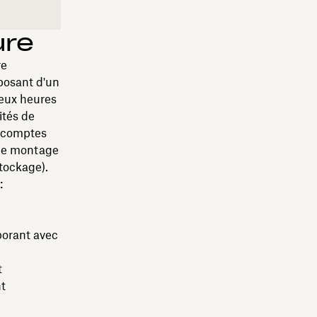
ure
re
posant d'un
deux heures
ités de
e comptes
 de montage
stockage).
:
aborant avec
t
nt