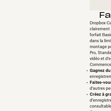
Fa
Dropbox Cap
clairement 
forfait Bas
dans la lim
montage pou
Pro, Standa
vidéo et d'
Commencez à
Gagnez du
enregistre
Faites-vou
d'autres pe
Créez à gr
d'enregistr
consultabl