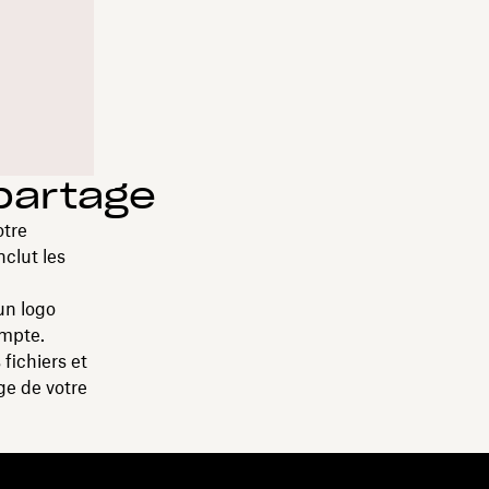
 partage
otre
clut les
un logo
ompte.
 fichiers et
ge de votre
essources
Entreprise