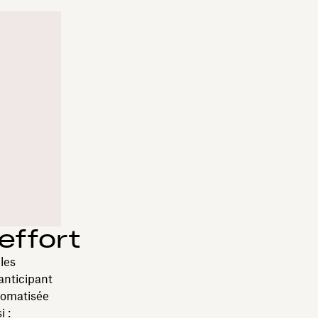
effort
les
anticipant
tomatisée
 :