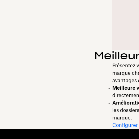
Meilleu
Présentez v
marque chaq
avantages s
Meilleure v
directemen
Améliorati
les dossier
marque.
Configurer 
Dropbox
Produits