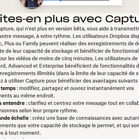
ites‑en plus avec Capt
ture, qui n'est plus en version bêta, vous aide à transmett
votre message, à votre rythme. Les utilisateurs Dropbox dis
ic, Plus ou Family peuvent réaliser des enregistrements de 
ite de leur capacité de stockage et bénéficier de fonctionnal
r les vidéos de moins de cinq minutes. Les utilisateurs d
rd, Advanced et Enterprise bénéficient de fonctionnalités
enregistrements illimités (dans la limite de leur capacité de 
 utiliser Capture pour bénéficier des avantages suivants 
 temps
: modifiez, partagez et ouvrez instantanément vos
ments au même endroit.
s entendre
: clarifiez et centrez votre message tout en coll
rsonnes selon leur propre rythme.
ande échelle
: créez une base de connaissances avec autan
ements que votre capacité de stockage le permet, et qui so
es à tout moment.