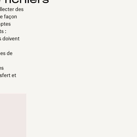
llecter des
de façon
mptes
s :
s doivent
des de
es
sfert et