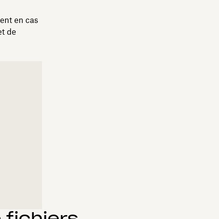
ment en cas
et de
fichiers