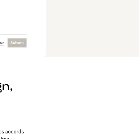
n,
vos accords