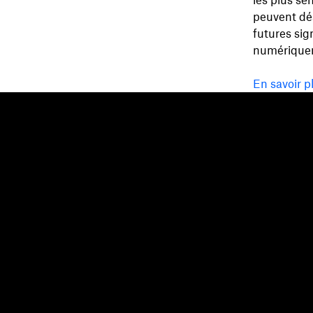
les plus se
peuvent dés
futures sig
numérique
En savoir p
Dropbox
Produits
Application de bureau
Plus
Application mobile
Professional
Intégrations
Business
Fonctionnalités
Enterprise
Solutions
Dash
Sécurité
DocSend
Accès en avant-première
Dropbox Sign
Modèles
Reclaim.ai
Outils gratuits
Forfaits
Mises à jour des produits