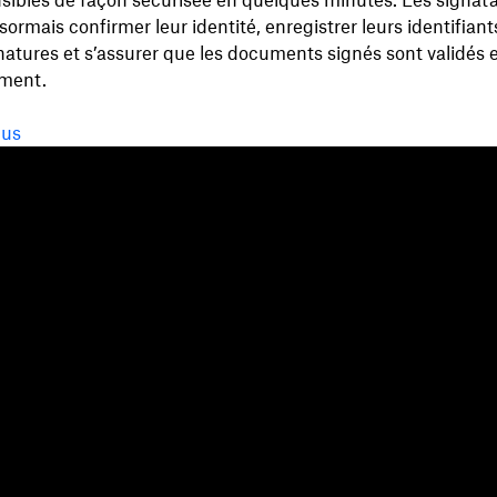
nsibles de façon sécurisée en quelques minutes. Les signata
ormais confirmer leur identité, enregistrer leurs identifian
natures et s’assurer que les documents signés sont validés et
ment.
lus
Fonctionnalités
Assistance
R
Envoi de fichiers volumineux
Centre d’assistance
Bl
Envoyer de longues vidéos
Nous contacter
Év
Stockage de photos dans le
Confidentialité et conditions
Té
nuage
Politique en matière de fichier
Bi
Transfert de fichiers sécurisé
témoin
Dé
Sauvegarde infonuagique
Préférences concernant les
Fo
Modifier des fichiers PDF
fichiers témoins et CCPA (loi
Pa
Signatures électroniques
californienne sur la protection
Pa
Convertir en PDF
de la vie privée des
Pa
consommateurs)
Tr
Principes en matière d’IA
Plan du site
Ressources d’apprentissage