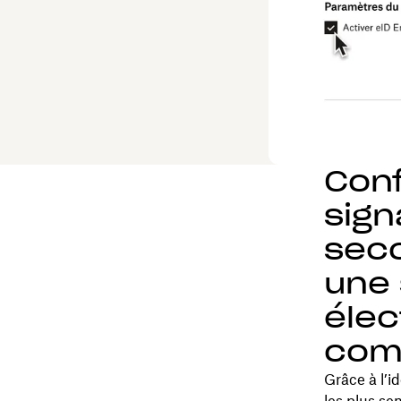
Conf
sign
seco
une 
élec
com
Grâce à l’i