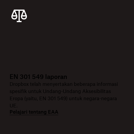
EN 301 549 laporan
Dropbox telah menyertakan beberapa informasi
spesifik untuk Undang-Undang Aksesibilitas
Eropa (yaitu, EN 301 549) untuk negara-negara
UE.
Pelajari tentang EAA