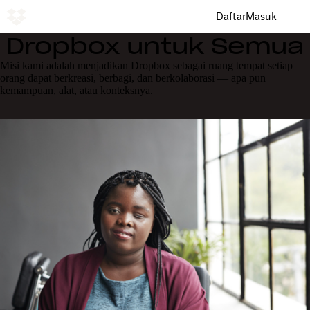
Daftar
Masuk
Dropbox untuk Semua
Misi kami adalah menjadikan Dropbox sebagai ruang tempat setiap
orang dapat berkreasi, berbagi, dan berkolaborasi — apa pun
kemampuan, alat, atau konteksnya.