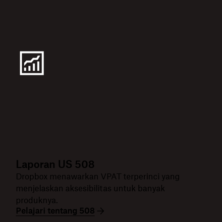
Laporan US 508
Dropbox menawarkan VPAT terperinci yang
menjelaskan aksesibilitas untuk banyak
produknya.
Pelajari tentang 508