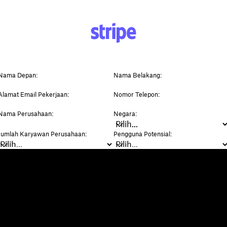
Dropbox
Produk
Aplikasi desktop
Plus
Aplikasi mobile
Professional
Integrasi
Business
Fitur
Enterprise
Solusi
Dash
Keamanan
DocSend