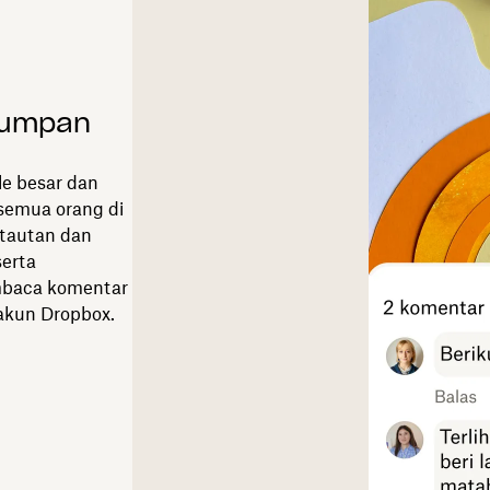
 umpan
e besar dan
semua orang di
 tautan dan
serta
mbaca komentar
akun Dropbox.