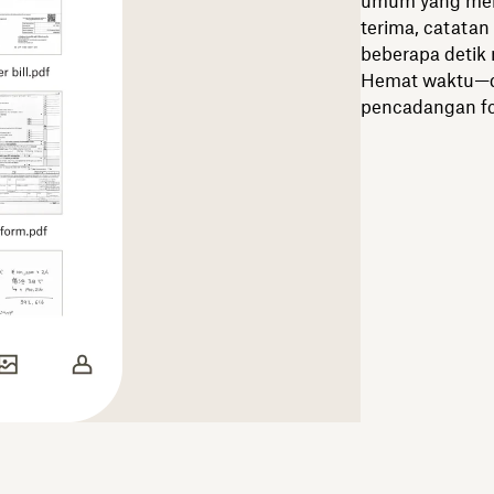
umum yang men
terima, catatan
beberapa detik
Hemat waktu—d
pencadangan fot