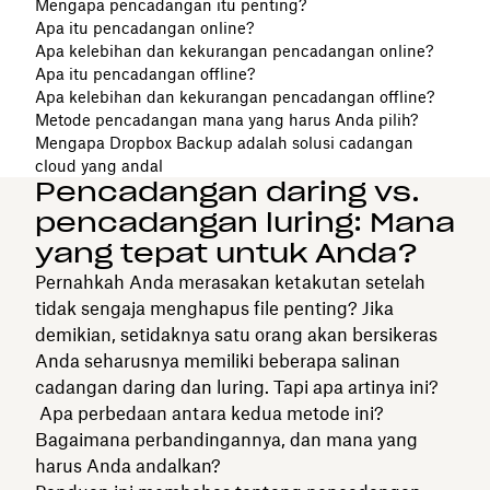
Mengapa pencadangan itu penting?
Apa itu pencadangan online?
Apa kelebihan dan kekurangan pencadangan online?
Apa itu pencadangan offline?
Apa kelebihan dan kekurangan pencadangan offline?
Metode pencadangan mana yang harus Anda pilih?
Mengapa Dropbox Backup adalah solusi cadangan
cloud yang andal
Pencadangan daring vs.
pencadangan luring: Mana
yang tepat untuk Anda?
Pernahkah Anda merasakan ketakutan setelah
tidak sengaja menghapus file penting? Jika
demikian, setidaknya satu orang akan bersikeras
Anda seharusnya memiliki beberapa salinan
cadangan daring dan luring. Tapi apa artinya ini?
Apa perbedaan antara kedua metode ini?
Bagaimana perbandingannya, dan mana yang
harus Anda andalkan?