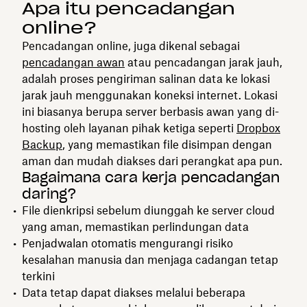
Apa itu pencadangan
online?
Pencadangan online, juga dikenal sebagai
pencadangan awan
atau pencadangan jarak jauh,
adalah proses pengiriman salinan data ke lokasi
jarak jauh menggunakan koneksi internet. Lokasi
ini biasanya berupa server berbasis awan yang di-
hosting oleh layanan pihak ketiga seperti
Dropbox
Backup
, yang memastikan file disimpan dengan
aman dan mudah diakses dari perangkat apa pun.
Bagaimana cara kerja pencadangan
daring?
File dienkripsi sebelum diunggah ke server cloud
yang aman, memastikan perlindungan data
Penjadwalan otomatis mengurangi risiko
kesalahan manusia dan menjaga cadangan tetap
terkini
Data tetap dapat diakses melalui beberapa