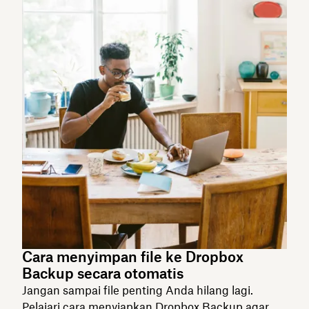
Cara menyimpan file ke Dropbox
Backup secara otomatis
Jangan sampai file penting Anda hilang lagi.
Pelajari cara menyiapkan Dropbox Backup agar