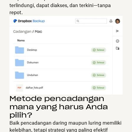
terlindungi, dapat diakses, dan terkini—tanpa
repot.
Metode pencadangan
mana yang harus Anda
pilih?
Baik pencadangan daring maupun luring memiliki
kelebihan, tetapi strategi yang paling efektif