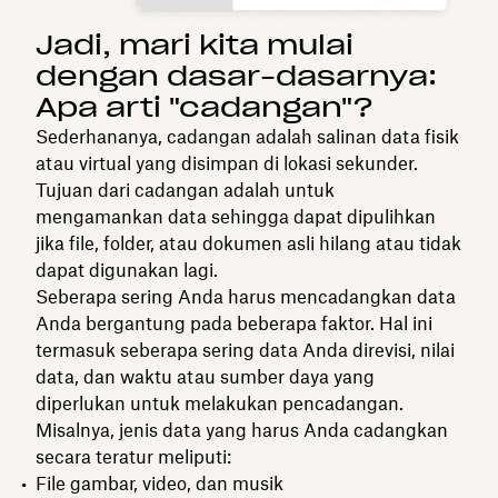
Jadi, mari kita mulai
dengan dasar-dasarnya:
Apa arti "cadangan"?
Sederhananya, cadangan adalah salinan data fisik
atau virtual yang disimpan di lokasi sekunder.
Tujuan dari cadangan adalah untuk
mengamankan data sehingga dapat dipulihkan
jika file, folder, atau dokumen asli hilang atau tidak
dapat digunakan lagi.
Seberapa sering Anda harus mencadangkan data
Anda bergantung pada beberapa faktor. Hal ini
termasuk seberapa sering data Anda direvisi, nilai
data, dan waktu atau sumber daya yang
diperlukan untuk melakukan pencadangan.
Misalnya, jenis data yang harus Anda cadangkan
secara teratur meliputi:
File gambar, video, dan musik