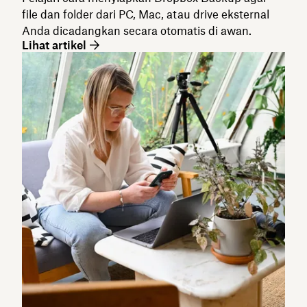
file dan folder dari PC, Mac, atau drive eksternal
Anda dicadangkan secara otomatis di awan.
Lihat artikel