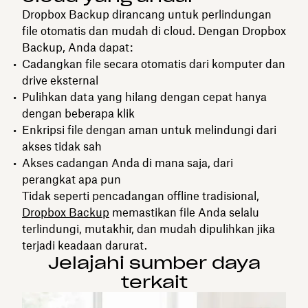
Dropbox Backup dirancang untuk perlindungan
file otomatis dan mudah di cloud. Dengan Dropbox
Backup, Anda dapat:
Cadangkan file secara otomatis dari komputer dan
drive eksternal
Pulihkan data yang hilang dengan cepat hanya
dengan beberapa klik
Enkripsi file dengan aman untuk melindungi dari
akses tidak sah
Akses cadangan Anda di mana saja, dari
perangkat apa pun
Tidak seperti pencadangan offline tradisional,
Dropbox Backup
memastikan file Anda selalu
terlindungi, mutakhir, dan mudah dipulihkan jika
terjadi keadaan darurat.
Jelajahi sumber daya
terkait