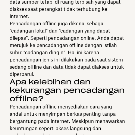
data sumber tetapi di ruang terpisah yang dapat
diakses saat perangkat tidak terhubung ke
internet.
Pencadangan offline juga dikenal sebagai
“cadangan lokal” dan “cadangan yang dapat
dilepas”. Seperti pencadangan online, Anda dapat
merujuk ke pencadangan offline dengan istilah
suhu: “cadangan dingin”. Hal ini karena
pencadangan jenis ini dilakukan pada saat sistem
sedang offline dan data tidak dapat diakses untuk
diperbarui.
Apa kelebihan dan
kekurangan pencadangan
offline?
Pencadangan offline menyediakan cara yang
andal untuk menyimpan berkas penting tanpa
bergantung pada internet. Meskipun menawarkan
keuntungan seperti akses langsung dan