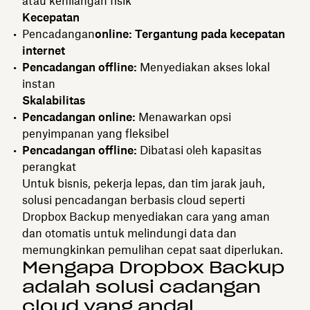
atau kehilangan fisik
Kecepatan
Pencadangan
online: Tergantung pada kecepatan
internet
Pencadangan offline:
Menyediakan akses lokal
instan
Skalabilitas
Pencadangan online:
Menawarkan opsi
penyimpanan yang fleksibel
Pencadangan offline:
Dibatasi oleh kapasitas
perangkat
Untuk bisnis, pekerja lepas, dan tim jarak jauh,
solusi pencadangan berbasis cloud seperti
Dropbox Backup menyediakan cara yang aman
dan otomatis untuk melindungi data dan
memungkinkan pemulihan cepat saat diperlukan.
Mengapa Dropbox Backup
adalah solusi cadangan
cloud yang andal