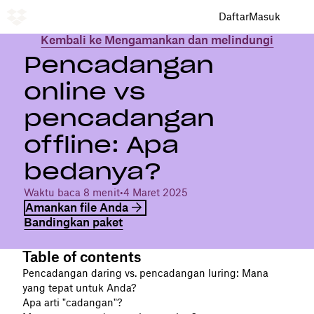
Daftar
Masuk
Kembali ke Mengamankan dan melindungi
Pencadangan
online vs
pencadangan
offline: Apa
bedanya?
Waktu baca 8 menit
•
4 Maret 2025
Amankan file Anda
Bandingkan paket
Table of contents
Pencadangan daring vs. pencadangan luring: Mana
yang tepat untuk Anda?
Apa arti "cadangan"?