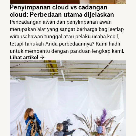
Penyimpanan cloud vs cadangan
cloud: Perbedaan utama dijelaskan
Pencadangan awan dan penyimpanan awan
merupakan alat yang sangat berharga bagi setiap
wirausahawan tunggal atau pelaku usaha kecil,
tetapi tahukah Anda perbedaannya? Kami hadir
untuk membantu dengan panduan lengkap kami.
Lihat artikel