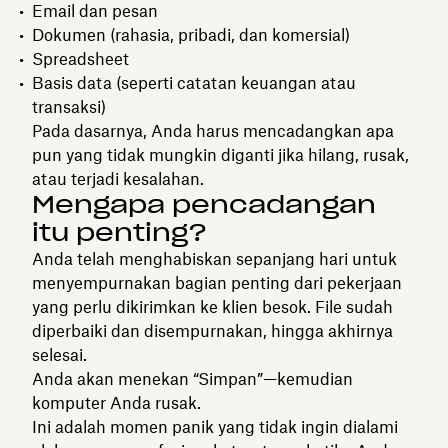
Email dan pesan
Dokumen (rahasia, pribadi, dan komersial)
Spreadsheet
Basis data (seperti catatan keuangan atau
transaksi)
Pada dasarnya, Anda harus mencadangkan apa
pun yang tidak mungkin diganti jika hilang, rusak,
atau terjadi kesalahan.
Mengapa pencadangan
itu penting?
Anda telah menghabiskan sepanjang hari untuk
menyempurnakan bagian penting dari pekerjaan
yang perlu dikirimkan ke klien besok. File sudah
diperbaiki dan disempurnakan, hingga akhirnya
selesai.
Anda akan menekan “Simpan”—kemudian
komputer Anda rusak.
Ini adalah momen panik yang tidak ingin dialami