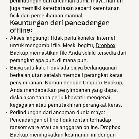
perlindungan dari ancaman dunia maya, namun
juga memiliki keterbatasan seperti kerentanan
fisik dan pemeliharaan manual.
Keuntungan dari pencadangan
offline:
Akses langsung: Tidak perlu koneksi internet
untuk mengambil file. Meski begitu,
Dropbox
Backup
memastikan file Anda selalu tersedia dari
perangkat apa pun, di mana pun.
Biaya satu kali: Tidak ada biaya berlangganan
berkelanjutan setelah membeli perangkat keras
penyimpanan. Namun dengan Dropbox Backup,
Anda mendapatkan penyimpanan yang dapat
diskalakan tanpa perlu khawatir mengenai
kegagalan atau pemutakhiran perangkat keras.
Perlindungan dari ancaman dunia maya:
Pencadangan offline tidak rentan terhadap
ransomware atau pelanggaran online. Dropbox
Backup meningkatkan keamanan ini dengan