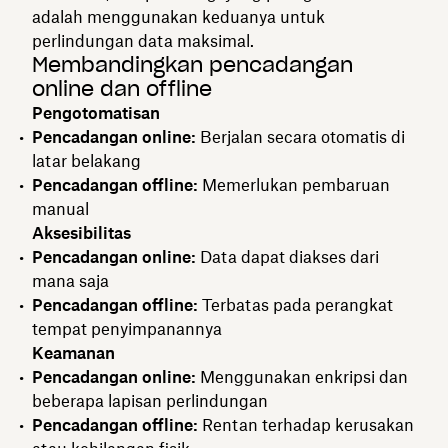
adalah menggunakan keduanya untuk
perlindungan data maksimal.
Membandingkan pencadangan
online dan offline
Pengotomatisan
Pencadangan online:
Berjalan secara otomatis di
latar belakang
Pencadangan offline:
Memerlukan pembaruan
manual
Aksesibilitas
Pencadangan online:
Data dapat diakses dari
mana saja
Pencadangan offline:
Terbatas pada perangkat
tempat penyimpanannya
Keamanan
Pencadangan online:
Menggunakan enkripsi dan
beberapa lapisan perlindungan
Pencadangan offline:
Rentan terhadap kerusakan