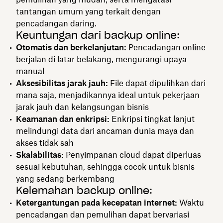
tantangan umum yang terkait dengan
pencadangan daring.
Keuntungan dari backup online:
Otomatis dan berkelanjutan:
Pencadangan online
berjalan di latar belakang, mengurangi upaya
manual
Aksesibilitas jarak jauh:
File dapat dipulihkan dari
mana saja, menjadikannya ideal untuk pekerjaan
jarak jauh dan kelangsungan bisnis
Keamanan dan enkripsi:
Enkripsi tingkat lanjut
melindungi data dari ancaman dunia maya dan
akses tidak sah
Skalabilitas:
Penyimpanan cloud dapat diperluas
sesuai kebutuhan, sehingga cocok untuk bisnis
yang sedang berkembang
Kelemahan backup online:
Ketergantungan pada kecepatan internet:
Waktu
pencadangan dan pemulihan dapat bervariasi