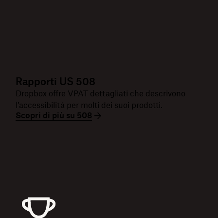
Rapporti US 508
Dropbox offre VPAT dettagliati che descrivono
l’accessibilità per molti dei suoi prodotti.
Scopri di più su 508