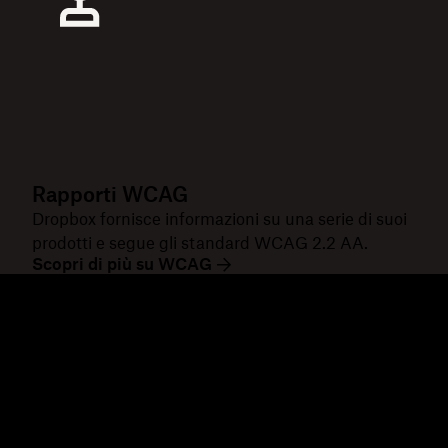
Rapporti WCAG
Dropbox fornisce informazioni su una serie di suoi
prodotti e segue gli standard WCAG 2.2 AA.
Scopri di più su WCAG
Dropbox
Prodotti
Applicazione desktop
Plus
App mobile
Professional
Integrazioni
Business
Funzioni
Enterprise
Soluzioni
Dash
Sicurezza
DocSend
Accesso anticipato
Dropbox Sign