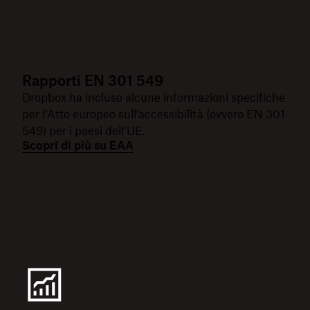
Rapporti EN 301 549
Dropbox ha incluso alcune informazioni specifiche
per l’Atto europeo sull’accessibilità (ovvero EN 301
549) per i paesi dell’UE.
Scopri di più su EAA