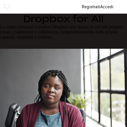
Registrati
Accedi
Dropbox for All
La nostra missione è rendere Dropbox uno spazio in cui tutti possano
creare, condividere e collaborare, indipendentemente dalle proprie
capacità, strumenti o contesto.