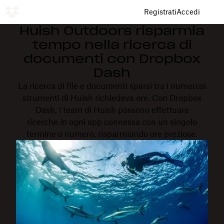
Registrati
Accedi
Huish Outdoors risparmia
tempo nella ricerca di
documenti con Dropbox
Dash
La ricerca di file e documenti sparsi tra i numerosi
strumenti di Huish richiedeva ore. Con Dropbox
Dash, i team di Huish possono effettuare
ricerche in ogni app connessa con un singolo
termine o numero, risparmiando ore preziose.